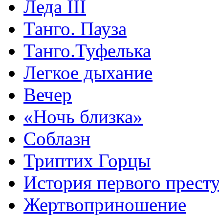
Леда III
Танго. Пауза
Танго.Туфелька
Легкое дыхание
Вечер
«Ночь близка»
Соблазн
Триптих Горцы
История первого прест
Жертвоприношение