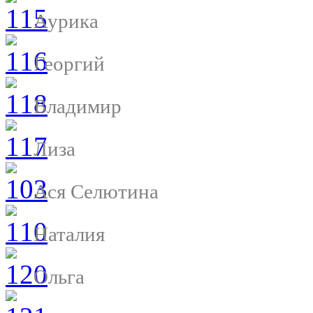
Аурика
Георгий
Владимир
Лиза
Ася Селютина
Наталия
Ольга