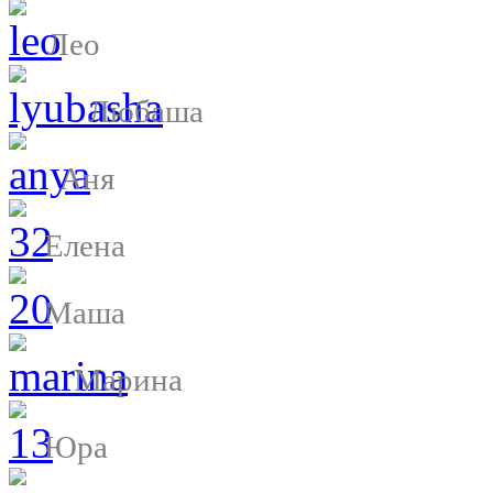
Лео
Любаша
Аня
Елена
Маша
Марина
Юра