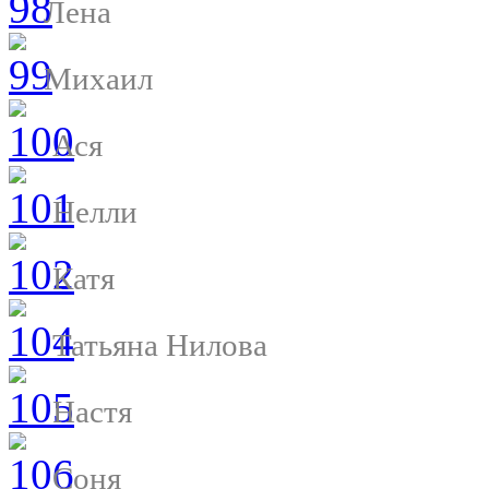
Лена
Михаил
Ася
Нелли
Катя
Татьяна Нилова
Настя
Соня