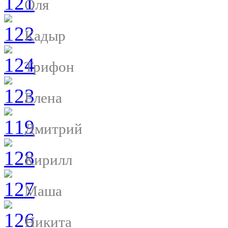
Оля
Кадыр
Трифон
Елена
Дмитрий
Кирилл
Маша
Никита