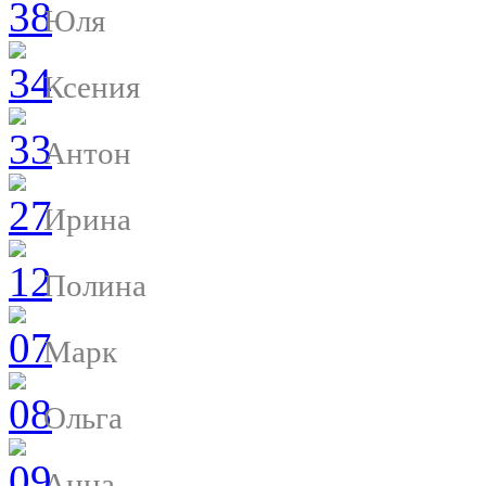
Юля
Ксения
Антон
Ирина
Полина
Марк
Ольга
Анна