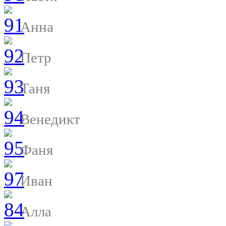
Анна
Петр
Таня
Венедикт
Фаня
Иван
Алла