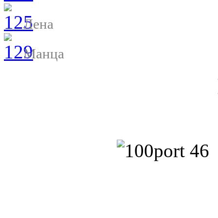
Лена
Манца