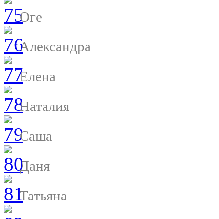
Оге
Александра
Елена
Наталия
Саша
Даня
Татьяна