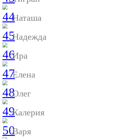
Наташа
Надежда
Ира
Елена
Олег
Калерия
Варя