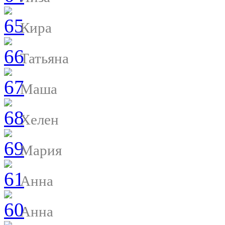
Кира
Татьяна
Маша
Хелен
Мария
Анна
Анна