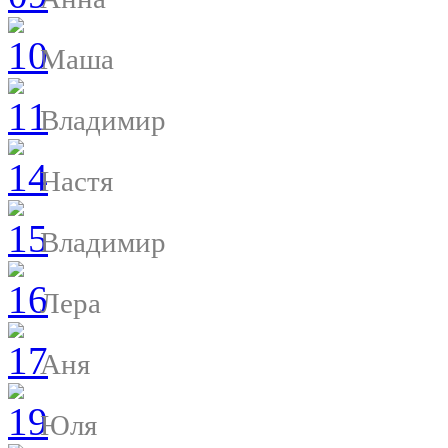
Маша
Владимир
Настя
Владимир
Лера
Аня
Юля