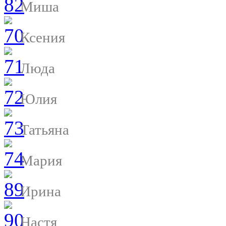
Миша
Ксения
Люда
Юлия
Татьяна
Мария
Ирина
Настя