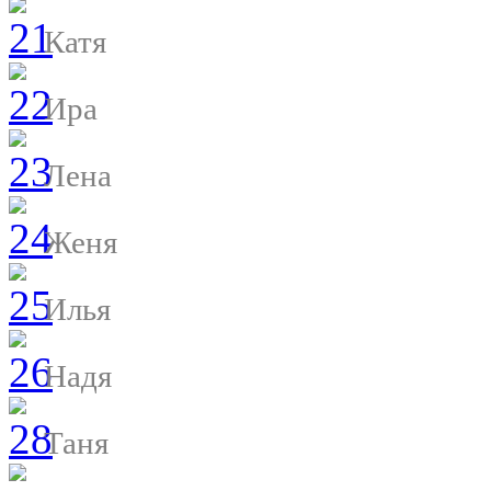
Катя
Ира
Лена
Женя
Илья
Надя
Таня