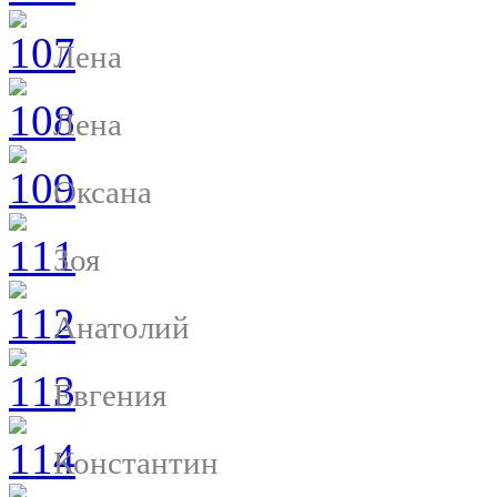
Лена
Лена
Оксана
Зоя
Анатолий
Евгения
Константин