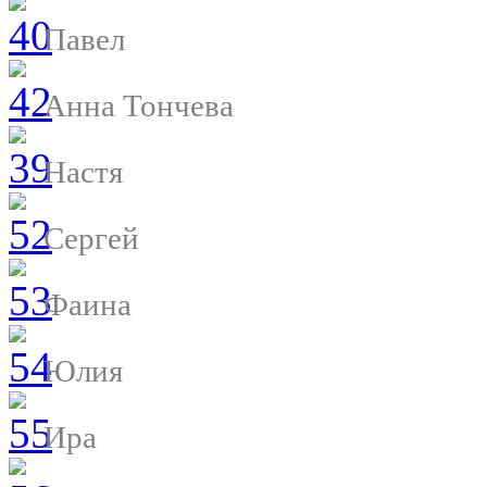
Павел
Анна Тончева
Настя
Сергей
Фаина
Юлия
Ира