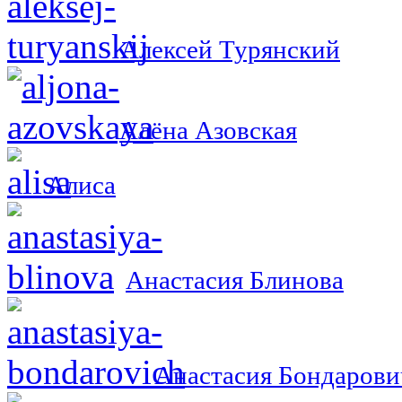
Алексей Турянский
Алёна Азовская
Алиса
Анастасия Блинова
Анастасия Бондарови