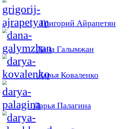
Григорий Айрапетян
Дана Галымжан
Дарья Коваленко
Дарья Палагина