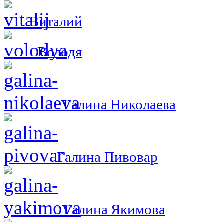
Виталий
Володя
Галина Николаева
Галина Пивовар
Галина Якимова