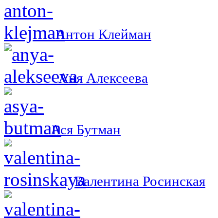
Антон Клейман
Аня Алексеева
Ася Бутман
Валентина Росинская