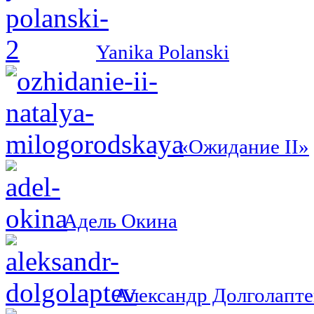
Yanika Polanski
«Ожидание II»
Адель Окина
Александр Долголапте