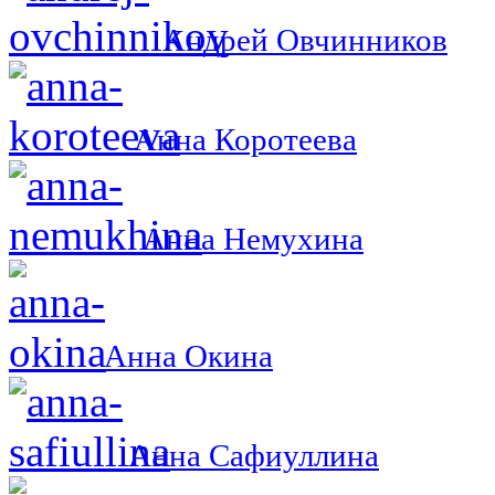
Андрей Овчинников
Анна Коротеева
Анна Немухина
Анна Окина
Анна Сафиуллина