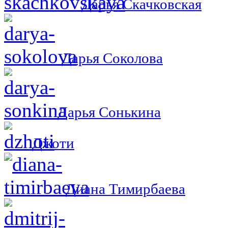
Дарья Скачковская
Дарья Соколова
Дарья Сонькина
Джоти
Диана Тимирбаева