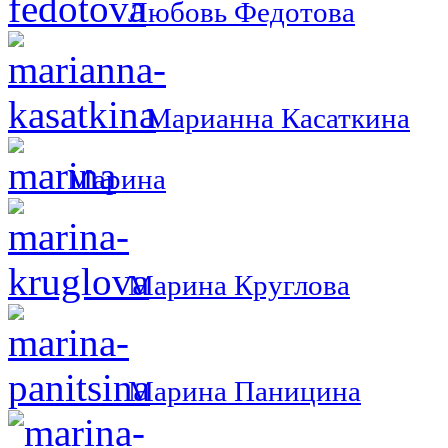
Любовь Федотова
Марианна Касаткина
Марина
Марина Круглова
Марина Паницина