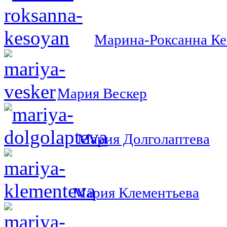
Марина-Роксанна Ке
Мария Вескер
Мария Долголаптева
Мария Клементьева