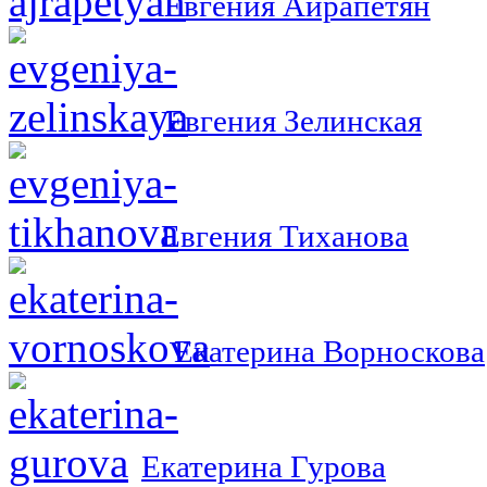
Евгения Айрапетян
Евгения Зелинская
Евгения Тиханова
Екатерина Ворноскова
Екатерина Гурова