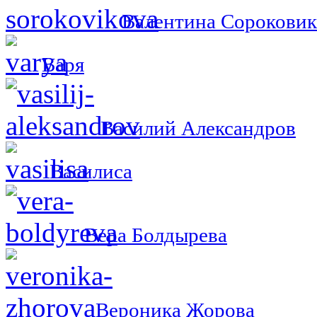
Валентина Сороковик
Варя
Василий Александров
Василиса
Вера Болдырева
Вероника Жорова