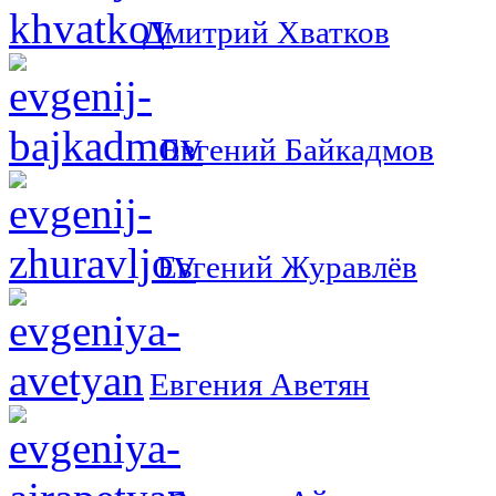
Дмитрий Хватков
Евгений Байкадмов
Евгений Журавлёв
Евгения Аветян