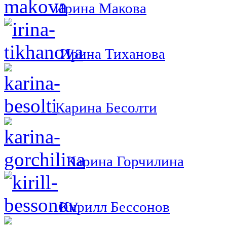
Ирина Макова
Ирина Тиханова
Карина Бесолти
Карина Горчилина
Кирилл Бессонов