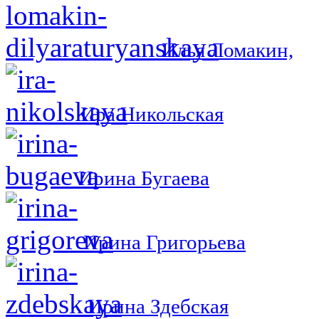
Илья Ломакин,
Ира Никольская
Ирина Бугаева
Ирина Григорьева
Ирина Здебская