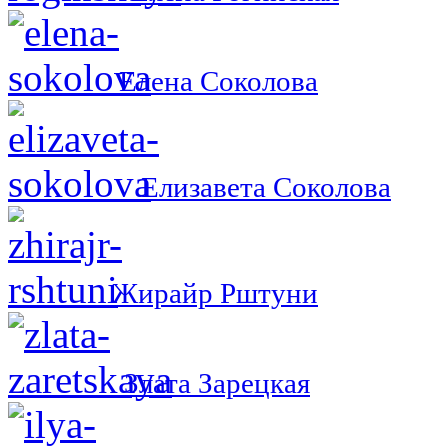
Елена Соколова
Елизавета Соколова
Жирайр Рштуни
Злата Зарецкая