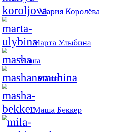
Мария Королёва
Марта Улыбина
Маша
Маша
Маша Беккер