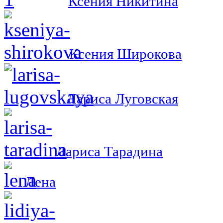
Ксения Никитина
Ксения Широкова
Лариса Луговская
Лариса Тарадина
Лена