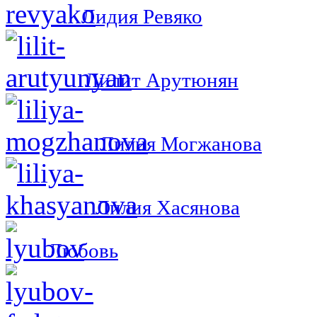
Лидия Ревяко
Лилит Арутюнян
Лилия Могжанова
Лилия Хасянова
Любовь