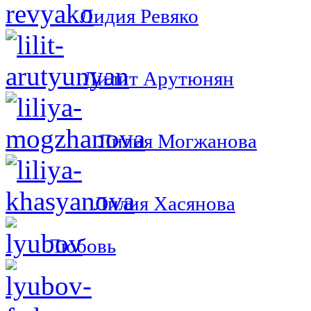
Лидия Ревяко
Лилит Арутюнян
Лилия Могжанова
Лилия Хасянова
Любовь