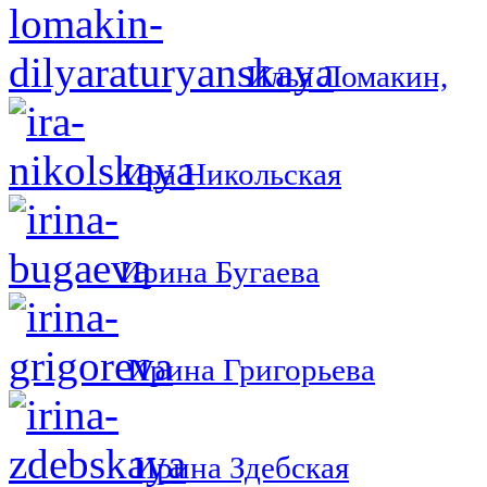
Илья Ломакин,
Ира Никольская
Ирина Бугаева
Ирина Григорьева
Ирина Здебская