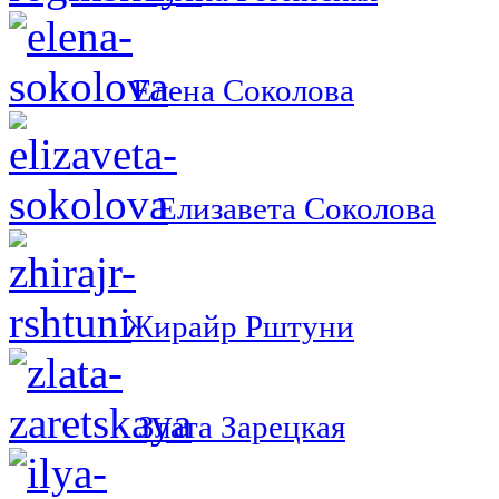
Елена Соколова
Елизавета Соколова
Жирайр Рштуни
Злата Зарецкая