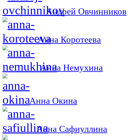
Андрей Овчинников
Анна Коротеева
Анна Немухина
Анна Окина
Анна Сафиуллина