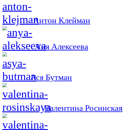
Антон Клейман
Аня Алексеева
Ася Бутман
Валентина Росинская