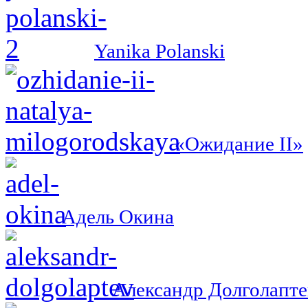
Yanika Polanski
«Ожидание II»
Адель Окина
Александр Долголапте