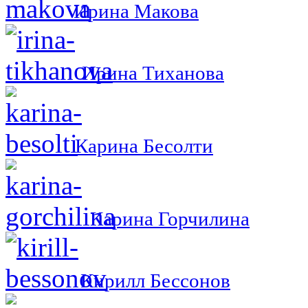
Ирина Макова
Ирина Тиханова
Карина Бесолти
Карина Горчилина
Кирилл Бессонов