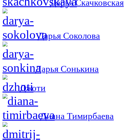
Дарья Скачковская
Дарья Соколова
Дарья Сонькина
Джоти
Диана Тимирбаева