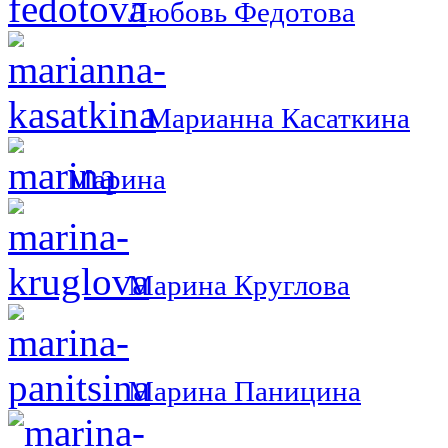
Любовь Федотова
Марианна Касаткина
Марина
Марина Круглова
Марина Паницина