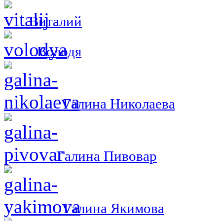
Виталий
Володя
Галина Николаева
Галина Пивовар
Галина Якимова