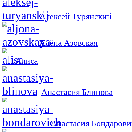
Алексей Турянский
Алёна Азовская
Алиса
Анастасия Блинова
Анастасия Бондарови