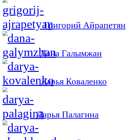
Григорий Айрапетян
Дана Галымжан
Дарья Коваленко
Дарья Палагина