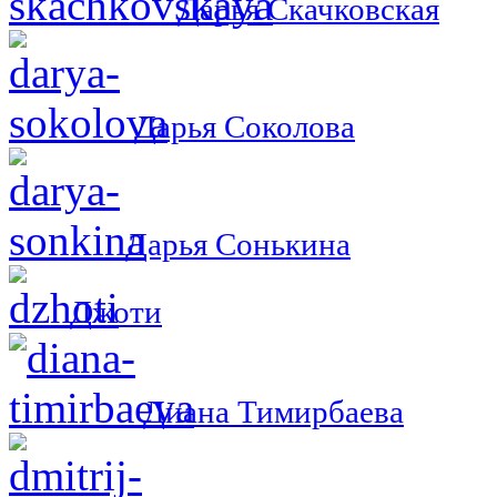
Дарья Скачковская
Дарья Соколова
Дарья Сонькина
Джоти
Диана Тимирбаева