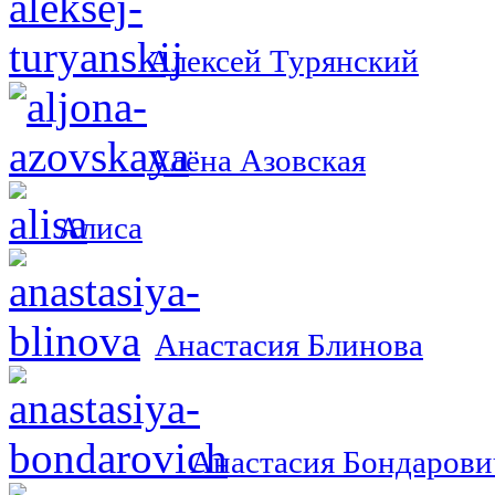
Алексей Турянский
Алёна Азовская
Алиса
Анастасия Блинова
Анастасия Бондарови