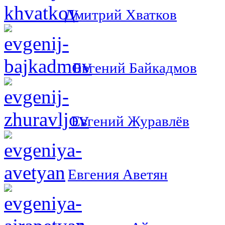
Дмитрий Хватков
Евгений Байкадмов
Евгений Журавлёв
Евгения Аветян