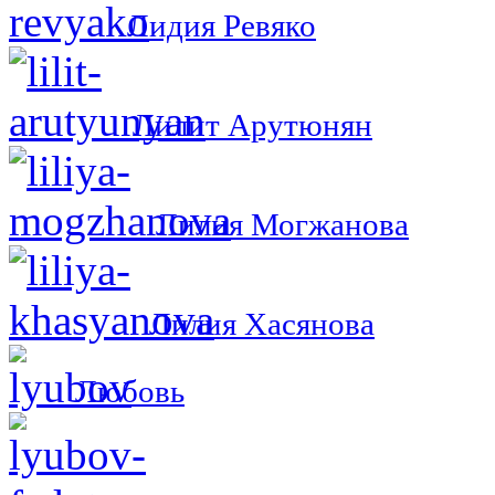
Лидия Ревяко
Лилит Арутюнян
Лилия Могжанова
Лилия Хасянова
Любовь