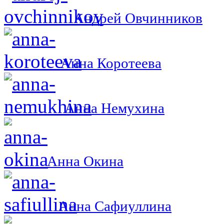
Андрей Овчинников
Анна Коротеева
Анна Немухина
Анна Окина
Анна Сафиуллина