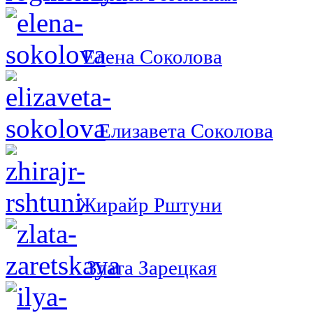
Елена Соколова
Елизавета Соколова
Жирайр Рштуни
Злата Зарецкая