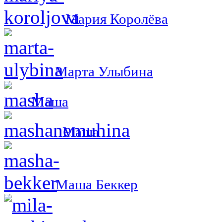
Мария Королёва
Марта Улыбина
Маша
Маша
Маша Беккер