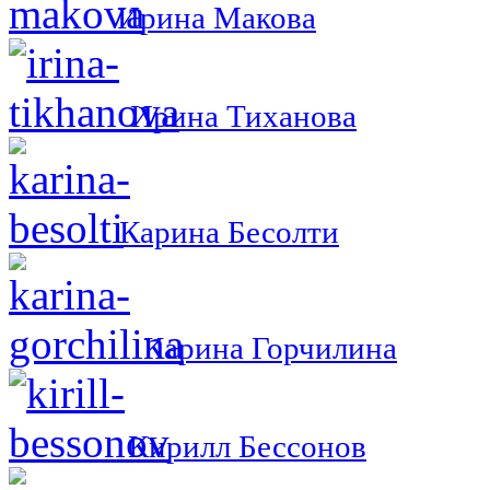
Ирина Макова
Ирина Тиханова
Карина Бесолти
Карина Горчилина
Кирилл Бессонов