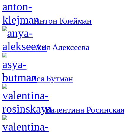
Антон Клейман
Аня Алексеева
Ася Бутман
Валентина Росинская