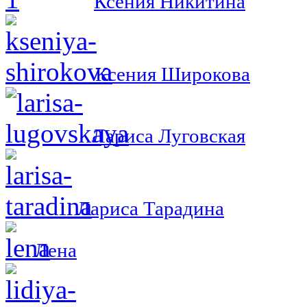
Ксения Никитина
Ксения Широкова
Лариса Луговская
Лариса Тарадина
Лена