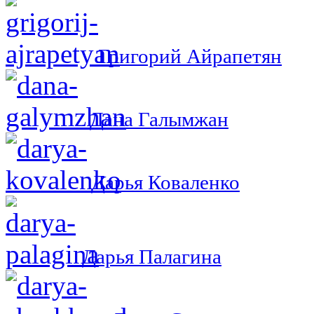
Григорий Айрапетян
Дана Галымжан
Дарья Коваленко
Дарья Палагина