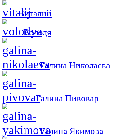
Виталий
Володя
Галина Николаева
Галина Пивовар
Галина Якимова