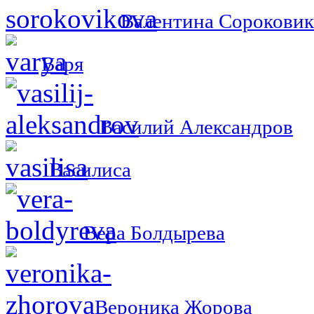
Валентина Сороковик
Варя
Василий Александров
Василиса
Вера Болдырева
Вероника Жорова