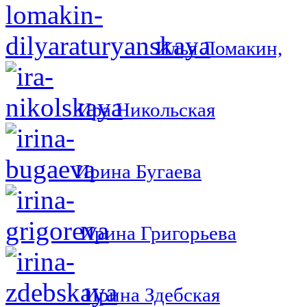
Илья Ломакин,
Ира Никольская
Ирина Бугаева
Ирина Григорьева
Ирина Здебская