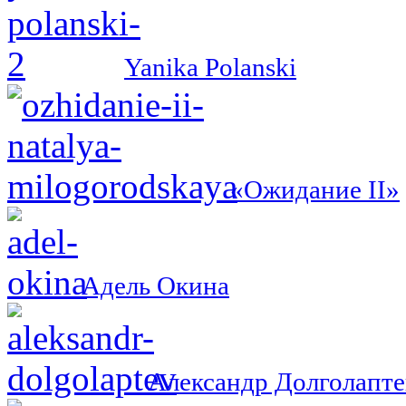
Yanika Polanski
«Ожидание II»
Адель Окина
Александр Долголапте