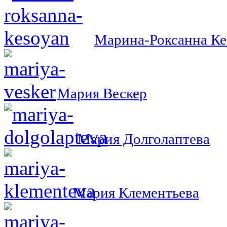
Марина-Роксанна Ке
Мария Вескер
Мария Долголаптева
Мария Клементьева