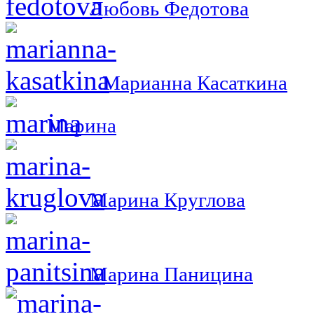
Любовь Федотова
Марианна Касаткина
Марина
Марина Круглова
Марина Паницина