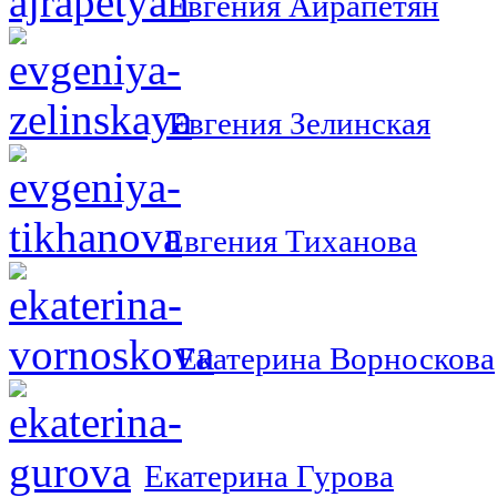
Евгения Айрапетян
Евгения Зелинская
Евгения Тиханова
Екатерина Ворноскова
Екатерина Гурова