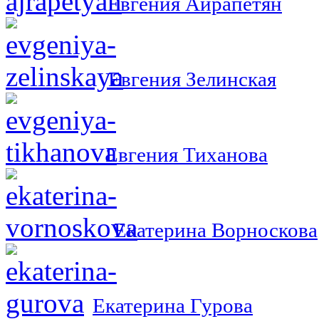
Евгения Айрапетян
Евгения Зелинская
Евгения Тиханова
Екатерина Ворноскова
Екатерина Гурова