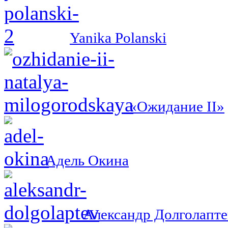
Yanika Polanski
«Ожидание II»
Адель Окина
Александр Долголапте