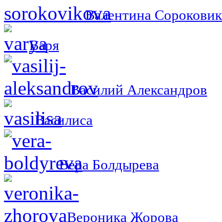
Валентина Сороковик
Варя
Василий Александров
Василиса
Вера Болдырева
Вероника Жорова