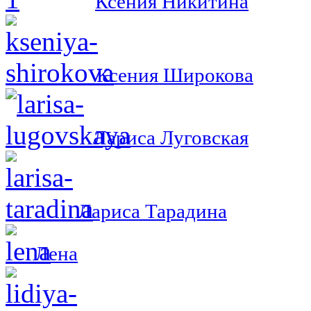
Ксения Никитина
Ксения Широкова
Лариса Луговская
Лариса Тарадина
Лена