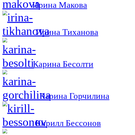
Ирина Макова
Ирина Тиханова
Карина Бесолти
Карина Горчилина
Кирилл Бессонов