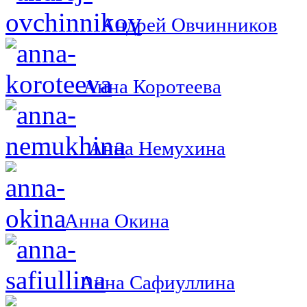
Андрей Овчинников
Анна Коротеева
Анна Немухина
Анна Окина
Анна Сафиуллина