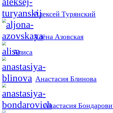
Алексей Турянский
Алёна Азовская
Алиса
Анастасия Блинова
Анастасия Бондарови