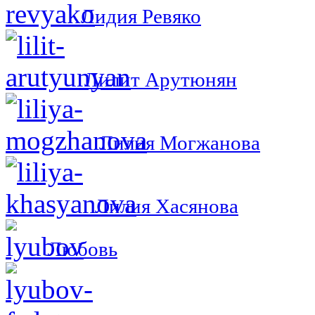
Лидия Ревяко
Лилит Арутюнян
Лилия Могжанова
Лилия Хасянова
Любовь