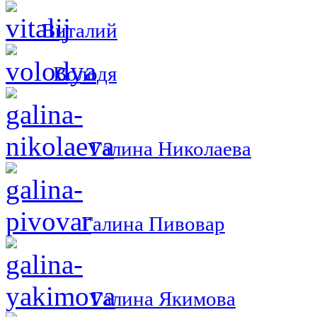
Виталий
Володя
Галина Николаева
Галина Пивовар
Галина Якимова