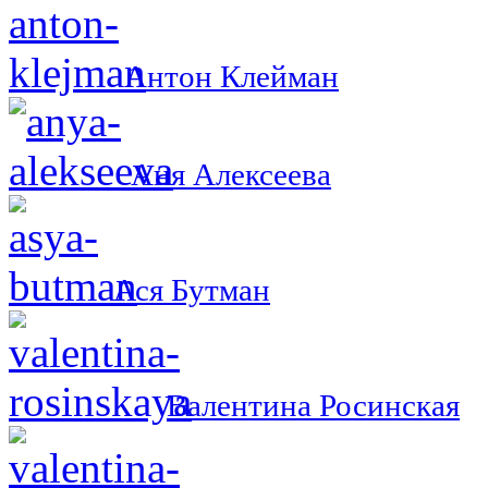
Антон Клейман
Аня Алексеева
Ася Бутман
Валентина Росинская