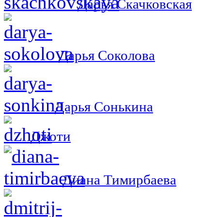
Дарья Скачковская
Дарья Соколова
Дарья Сонькина
Джоти
Диана Тимирбаева