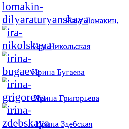
Илья Ломакин,
Ира Никольская
Ирина Бугаева
Ирина Григорьева
Ирина Здебская