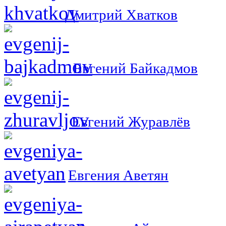
Дмитрий Хватков
Евгений Байкадмов
Евгений Журавлёв
Евгения Аветян