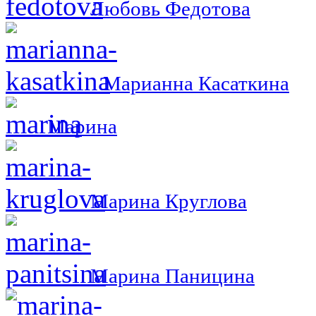
Любовь Федотова
Марианна Касаткина
Марина
Марина Круглова
Марина Паницина