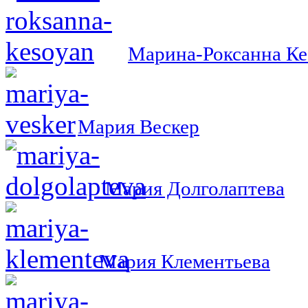
Марина-Роксанна Ке
Мария Вескер
Мария Долголаптева
Мария Клементьева