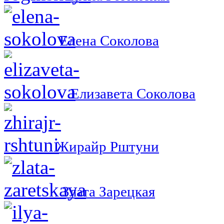
Елена Соколова
Елизавета Соколова
Жирайр Рштуни
Злата Зарецкая