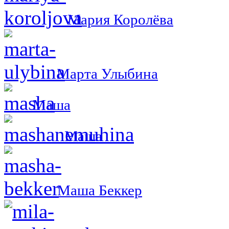
Мария Королёва
Марта Улыбина
Маша
Маша
Маша Беккер