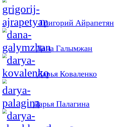
Григорий Айрапетян
Дана Галымжан
Дарья Коваленко
Дарья Палагина