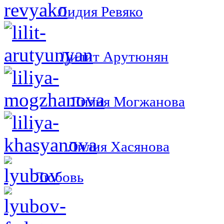
Лидия Ревяко
Лилит Арутюнян
Лилия Могжанова
Лилия Хасянова
Любовь