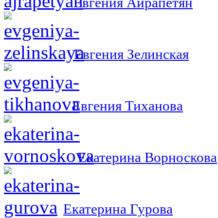
Евгения Айрапетян
Евгения Зелинская
Евгения Тиханова
Екатерина Ворноскова
Екатерина Гурова