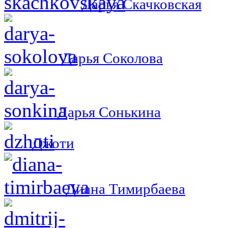
Дарья Скачковская
Дарья Соколова
Дарья Сонькина
Джоти
Диана Тимирбаева