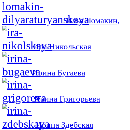
Илья Ломакин,
Ира Никольская
Ирина Бугаева
Ирина Григорьева
Ирина Здебская