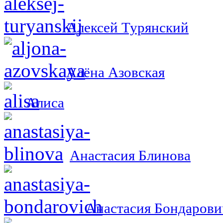
Алексей Турянский
Алёна Азовская
Алиса
Анастасия Блинова
Анастасия Бондарови