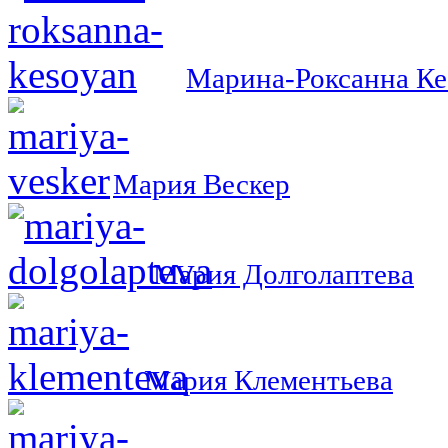
Марина-Роксанна Ке
Мария Вескер
Мария Долголаптева
Мария Клементьева