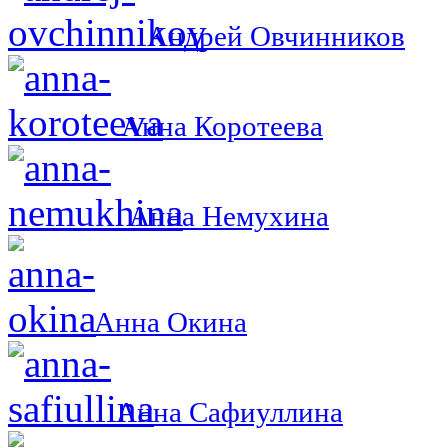
Андрей Овчинников
Анна Коротеева
Анна Немухина
Анна Окина
Анна Сафиуллина