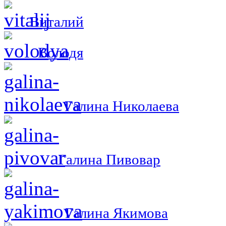
Виталий
Володя
Галина Николаева
Галина Пивовар
Галина Якимова