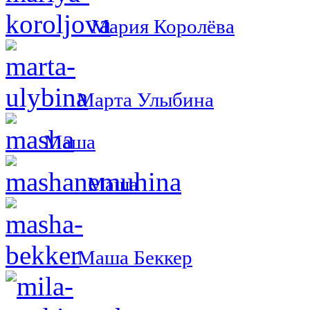
Мария Королёва
Марта Улыбина
Маша
Маша
Маша Беккер