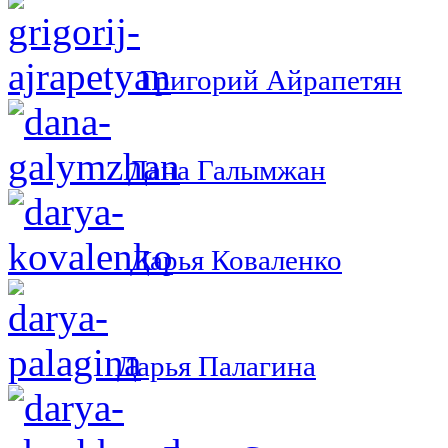
Григорий Айрапетян
Дана Галымжан
Дарья Коваленко
Дарья Палагина