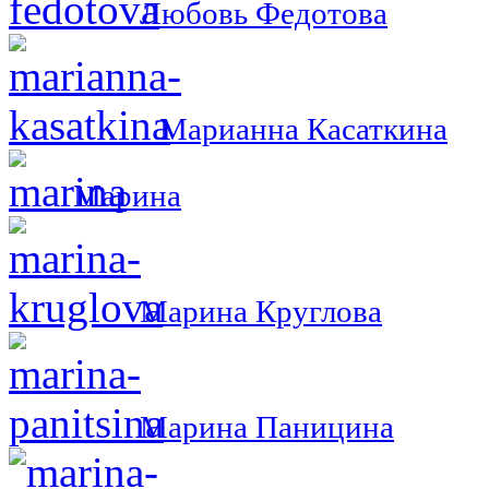
Любовь Федотова
Марианна Касаткина
Марина
Марина Круглова
Марина Паницина