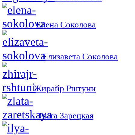
Елена Соколова
Елизавета Соколова
Жирайр Рштуни
Злата Зарецкая