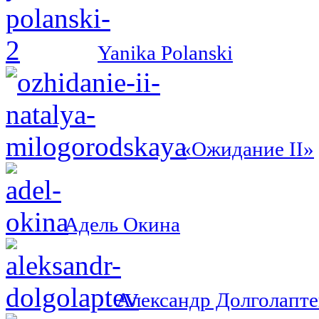
Yanika Polanski
«Ожидание II»
Адель Окина
Александр Долголапте