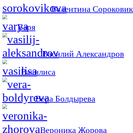
Валентина Сороковик
Варя
Василий Александров
Василиса
Вера Болдырева
Вероника Жорова