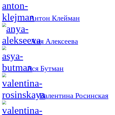
Антон Клейман
Аня Алексеева
Ася Бутман
Валентина Росинская