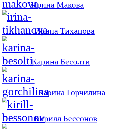
Ирина Макова
Ирина Тиханова
Карина Бесолти
Карина Горчилина
Кирилл Бессонов