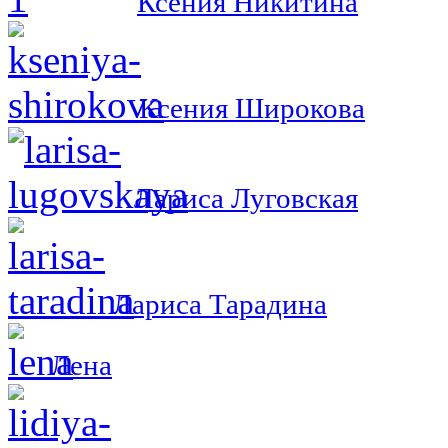
Ксения Никитина
Ксения Широкова
Лариса Луговская
Лариса Тарадина
Лена