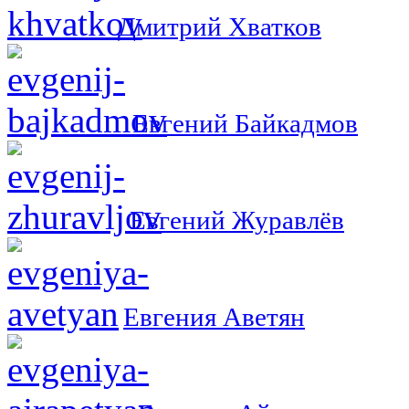
Дмитрий Хватков
Евгений Байкадмов
Евгений Журавлёв
Евгения Аветян