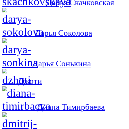
Дарья Скачковская
Дарья Соколова
Дарья Сонькина
Джоти
Диана Тимирбаева