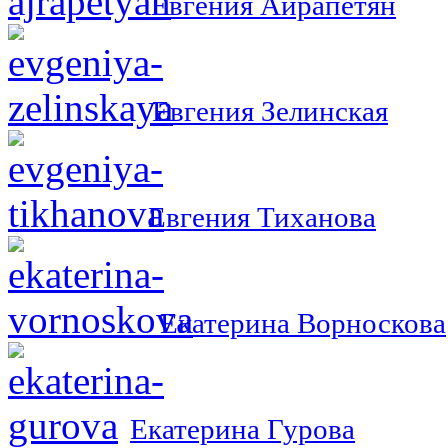
Евгения Айрапетян
Евгения Зелинская
Евгения Тиханова
Екатерина Ворноскова
Екатерина Гурова