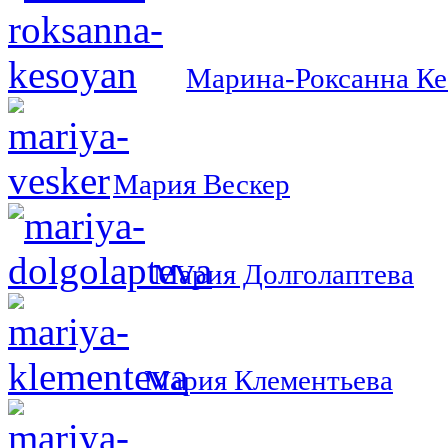
Марина-Роксанна Ке
Мария Вескер
Мария Долголаптева
Мария Клементьева