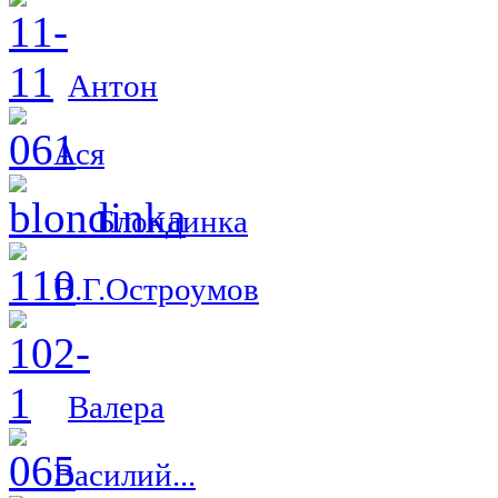
Антон
Ася
Блондинка
В.Г.Остроумов
Валера
Василий...