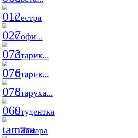
Сестра
Софи...
Старик...
Старик...
Старуха...
Студентка
Тамара