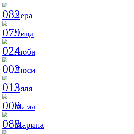
Лера
Лица
Люба
Люси
Ляля
Мама
Марина