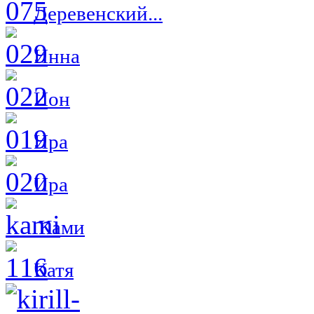
Деревенский...
Инна
Ион
Ира
Ира
Ками
Катя