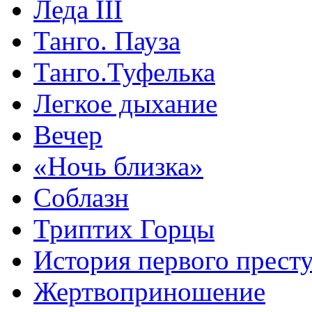
Леда III
Танго. Пауза
Танго.Туфелька
Легкое дыхание
Вечер
«Ночь близка»
Соблазн
Триптих Горцы
История первого прест
Жертвоприношение