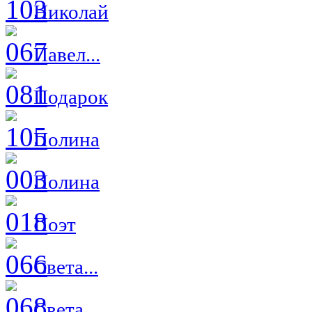
Николай
Павел...
Подарок
Полина
Полина
Поэт
Света...
Света...