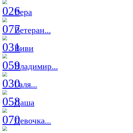
Вера
Ветеран...
Виви
Владимир...
Галя...
Даша
Девочка...