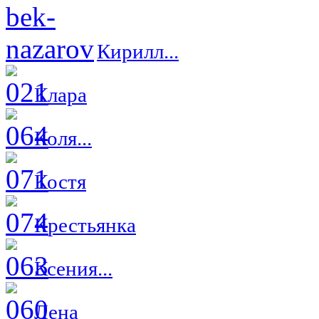
Кирилл...
Клара
Коля...
Костя
Крестьянка
Ксения...
Лена