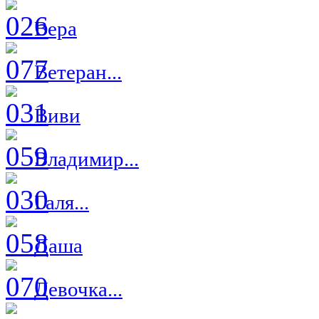
Вера
Ветеран...
Виви
Владимир...
Галя...
Даша
Девочка...