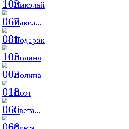
Николай
Павел...
Подарок
Полина
Полина
Поэт
Света...
Света...