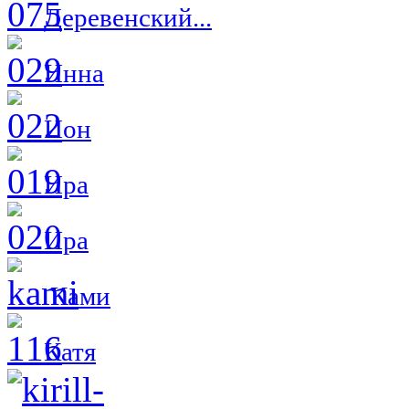
Деревенский...
Инна
Ион
Ира
Ира
Ками
Катя