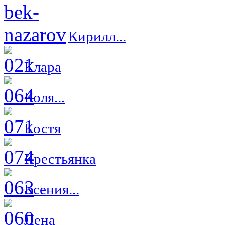
Кирилл...
Клара
Коля...
Костя
Крестьянка
Ксения...
Лена