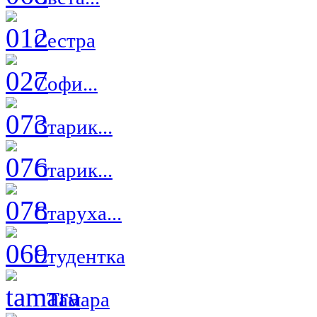
Сестра
Софи...
Старик...
Старик...
Старуха...
Студентка
Тамара