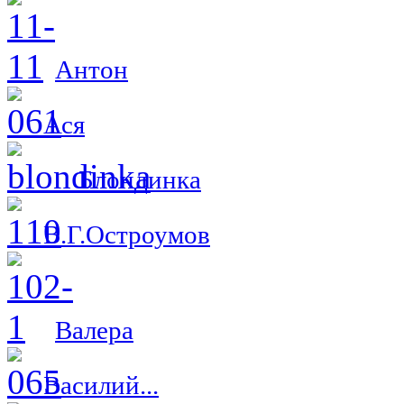
Антон
Ася
Блондинка
В.Г.Остроумов
Валера
Василий...