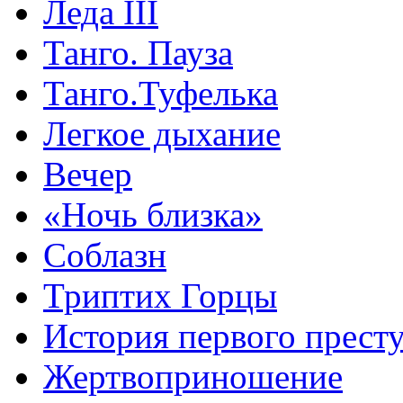
Леда III
Танго. Пауза
Танго.Туфелька
Легкое дыхание
Вечер
«Ночь близка»
Соблазн
Триптих Горцы
История первого прест
Жертвоприношение