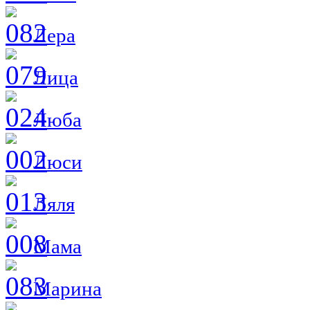
Лера
Лица
Люба
Люси
Ляля
Мама
Марина