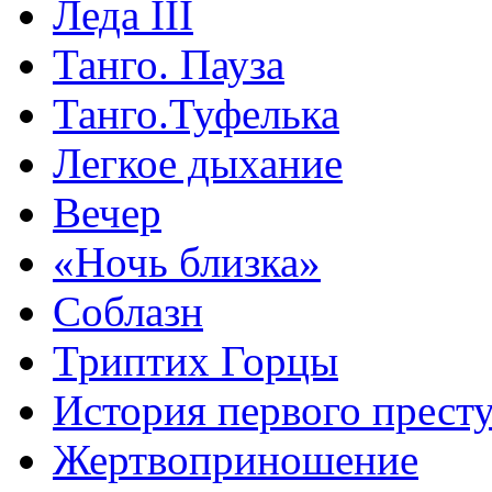
Леда III
Танго. Пауза
Танго.Туфелька
Легкое дыхание
Вечер
«Ночь близка»
Соблазн
Триптих Горцы
История первого прест
Жертвоприношение