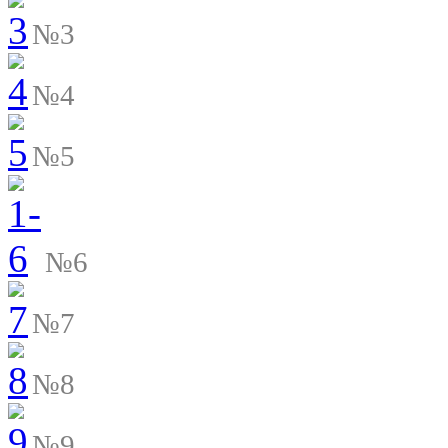
№3
№4
№5
№6
№7
№8
№9