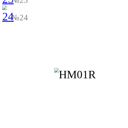
№23
№24