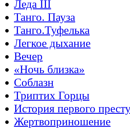
Леда III
Танго. Пауза
Танго.Туфелька
Легкое дыхание
Вечер
«Ночь близка»
Соблазн
Триптих Горцы
История первого прест
Жертвоприношение