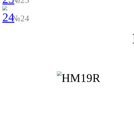
№23
№24