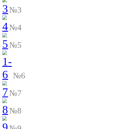
№3
№4
№5
№6
№7
№8
№9