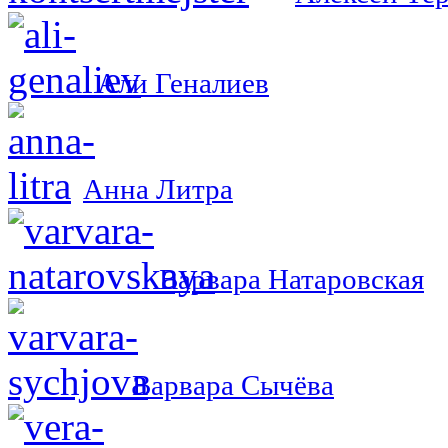
Али Геналиев
Анна Литра
Варвара Натаровская
Варвара Сычёва