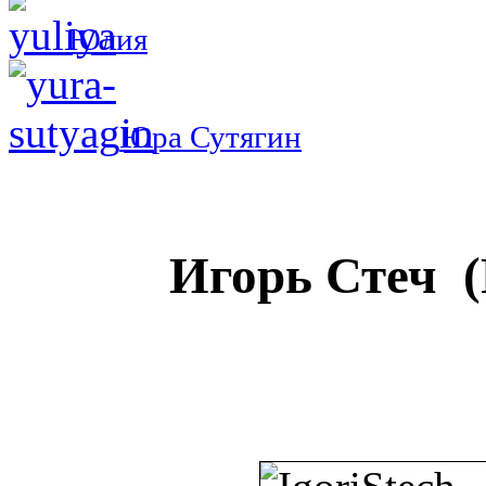
Юлия
Юра Сутягин
Игорь Стеч 