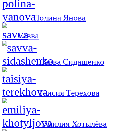
Полина Янова
Савва
Савва Сидашенко
Таисия Терехова
Эмилия Хотылёва