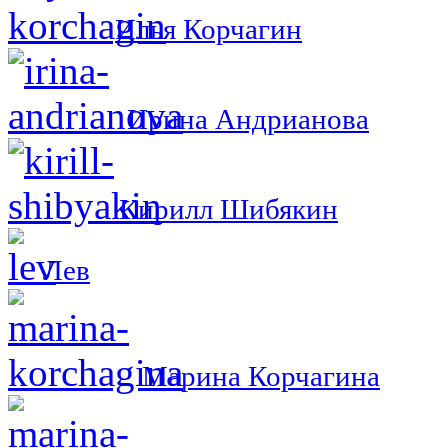
Илья Корчагин
Ирина Андрианова
Кирилл Шибякин
Лев
Марина Корчагина