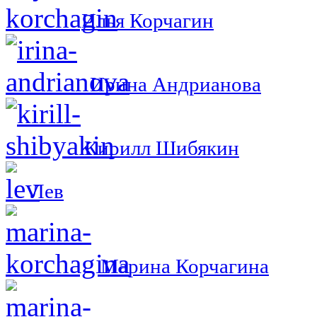
Илья Корчагин
Ирина Андрианова
Кирилл Шибякин
Лев
Марина Корчагина