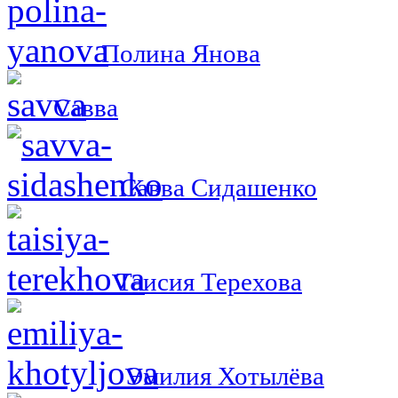
Полина Янова
Савва
Савва Сидашенко
Таисия Терехова
Эмилия Хотылёва