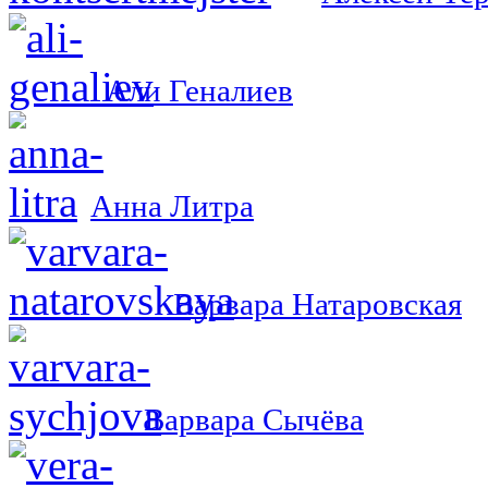
Али Геналиев
Анна Литра
Варвара Натаровская
Варвара Сычёва