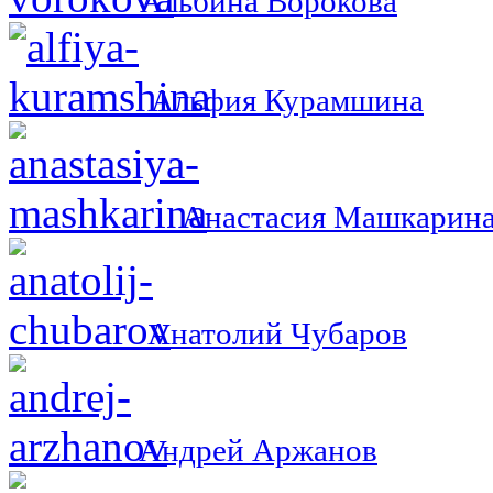
Альбина Ворокова
Альфия Курамшина
Анастасия Машкарин
Анатолий Чубаров
Андрей Аржанов