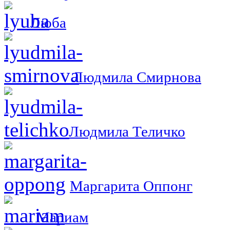
Люба
Людмила Смирнова
Людмила Теличко
Маргарита Оппонг
Мариам