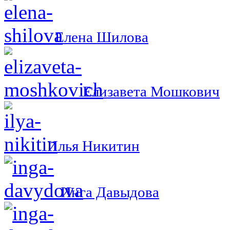
Елена Шилова
Елизавета Мошкович
Илья Никитин
Инга Давыдова