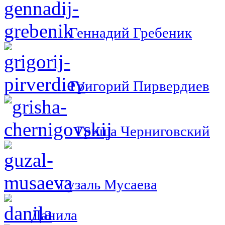
Геннадий Гребеник
Григорий Пирвердиев
Гриша Черниговский
Гузаль Мусаева
Данила