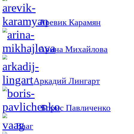
Аревик Карамян
Арина Михайлова
Аркадий Лингарт
Борис Павличенко
Вааг