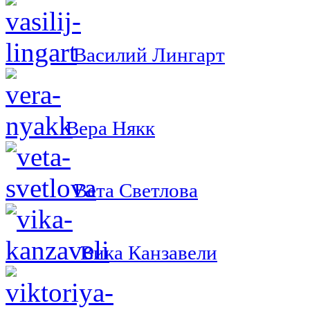
Василий Лингарт
Вера Някк
Вета Светлова
Вика Канзавели