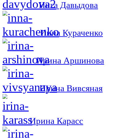
Инга Давыдова
Инна Кураченко
Ирина Аршинова
Ирина Вивсяная
Ирина Карасс