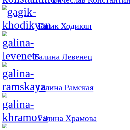
Гагик Ходикян
Галина Левенец
Галина Рамская
Галина Храмова