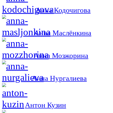
Анна Кодочигова
Анна Маслёнкина
Анна Мозжорина
Анна Нургалиева
Антон Кузин