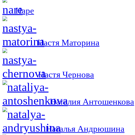
Наре
Настя Маторина
Настя Чернова
Наталия Антошенкова
Наталья Андрюшина