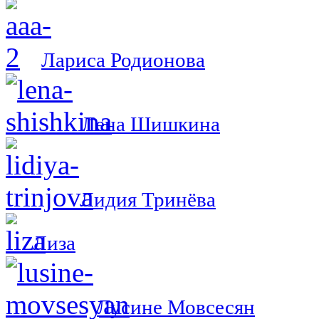
Лариса Родионова
Лена Шишкина
Лидия Тринёва
Лиза
Лусине Мовсесян