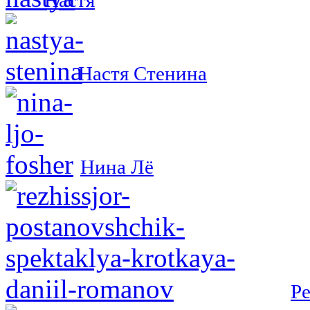
Настя Стенина
Нина Лё
Р