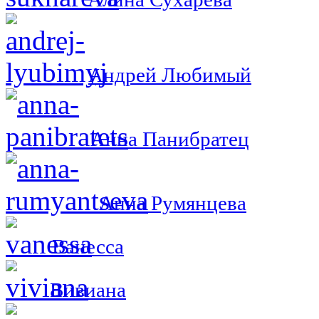
Андрей Любимый
Анна Панибратец
Анна Румянцева
Ванесса
Вивиана