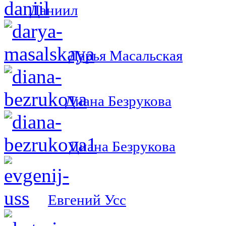
Даниил
Дарья Масальская
Диана Безрукова
Диана Безрукова
Евгений Усс