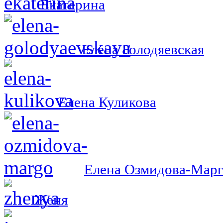
Екатерина
Елена Голодяевская
Елена Куликова
Елена Озмидова-Мар
Женя