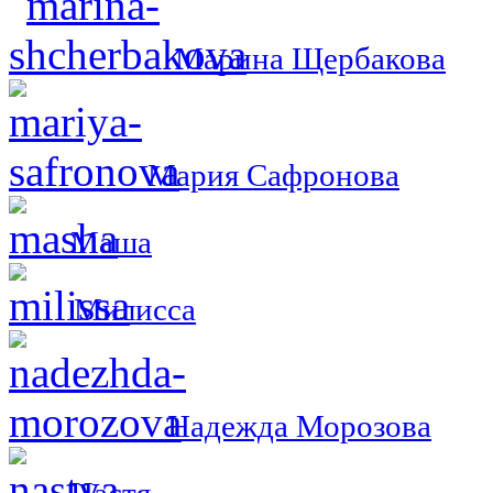
Марина Щербакова
Мария Сафронова
Маша
Милисса
Надежда Морозова
Настя