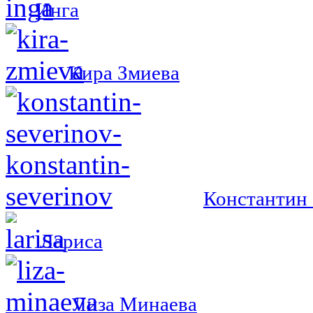
Инга
Кира Змиева
Константин 
Лариса
Лиза Минаева