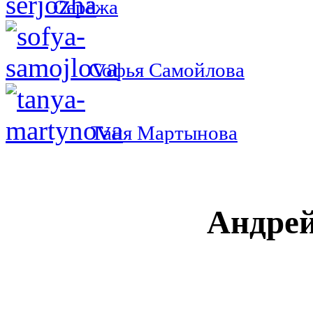
Серёжа
Софья Самойлова
Таня Мартынова
Андре