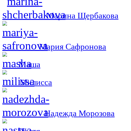
Марина Щербакова
Мария Сафронова
Маша
Милисса
Надежда Морозова
Настя