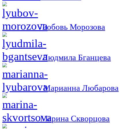
Любовь Морозова
Людмила Бганцева
Марианна Любарова
Марина Скворцова