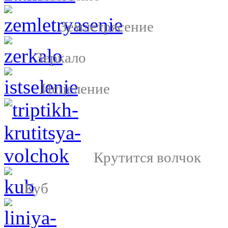
Землетрясение
Зеркало
Исцеление
Крутится волчок
Куб