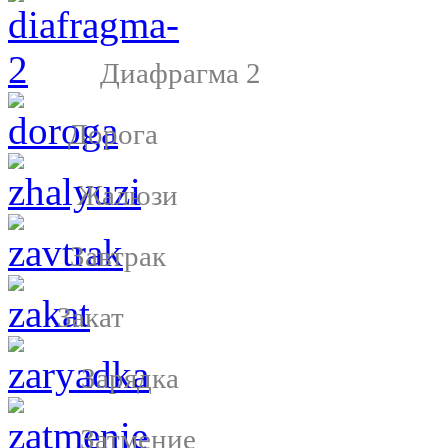
Диафрагма 2
Дорога
Жалюзи
Завтрак
Закат
Зарядка
Затмение