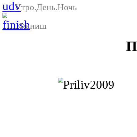
Утро.День.Ночь
Финиш
П