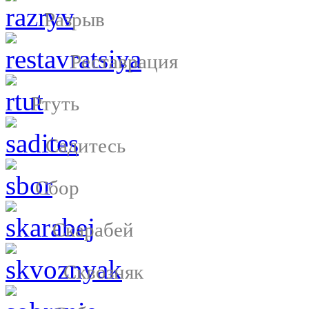
Разрыв
Реставрация
Ртуть
Садитесь
Сбор
Скарабей
Сквозняк