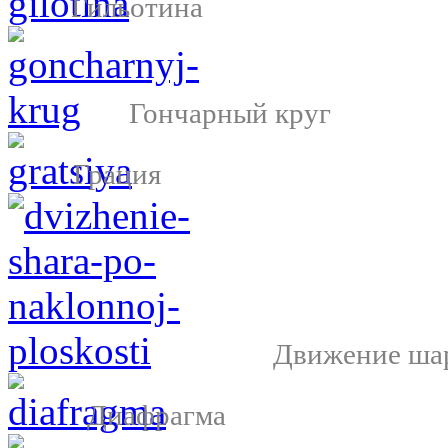
Гильотина
Гончарный круг
Грация
Движение шар
Диафрагма