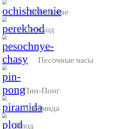
Очищение
Переход
Песочные часы
Пин-Понг
Пирамида
Плод