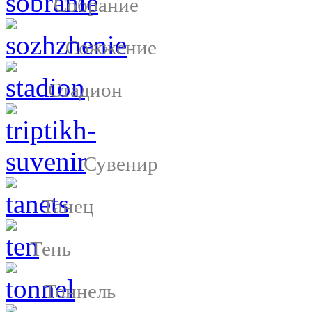
Собрание
Сожжение
Стадион
Сувенир
Танец
Тень
Тоннель