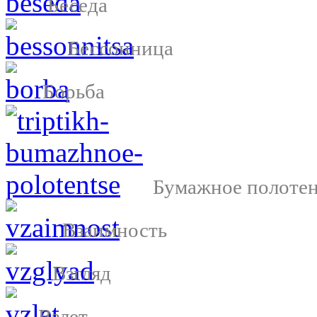
Беседа
Бессонница
Борьба
Бумажное полоте
Взаимность
Взгляд
Взлет