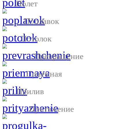
Полет
Поплавок
Потолок
Превращение
Приемная
Прилив
Притяжение