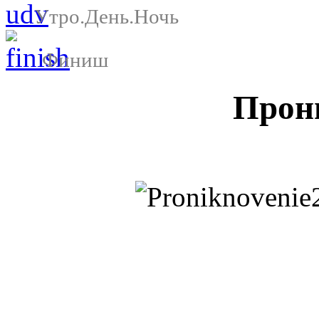
Утро.День.Ночь
Финиш
Прон