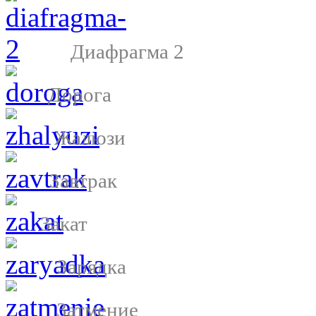
Диафрагма 2
Дорога
Жалюзи
Завтрак
Закат
Зарядка
Затмение