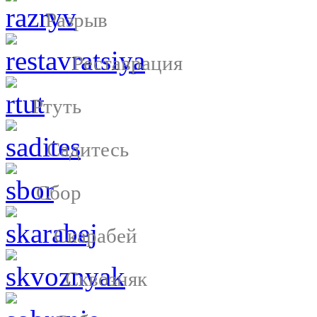
Разрыв
Реставрация
Ртуть
Садитесь
Сбор
Скарабей
Сквозняк