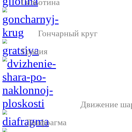
Гильотина
Гончарный круг
Грация
Движение шар
Диафрагма