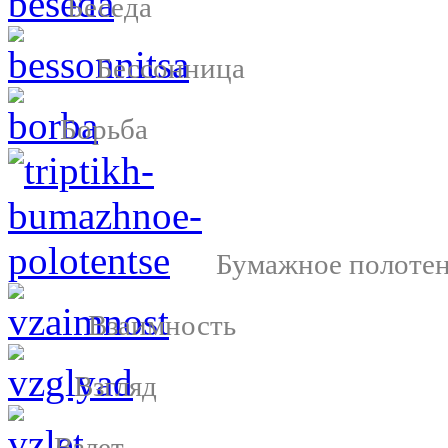
Беседа
Бессонница
Борьба
Бумажное полоте
Взаимность
Взгляд
Взлет