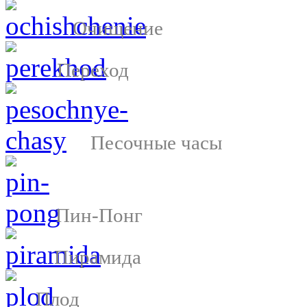
Очищение
Переход
Песочные часы
Пин-Понг
Пирамида
Плод