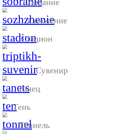
Собрание
Сожжение
Стадион
Сувенир
Танец
Тень
Тоннель