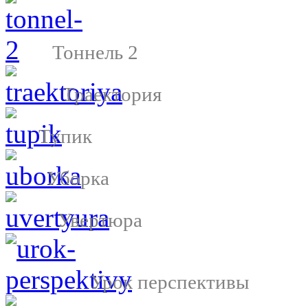
Тоннель 2
Траектория
Тупик
Уборка
Увертюра
Урок перспективы