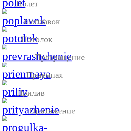
Полет
Поплавок
Потолок
Превращение
Приемная
Прилив
Притяжение