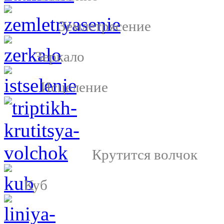
Землетрясение
Зеркало
Исцеление
Крутится волчок
Куб