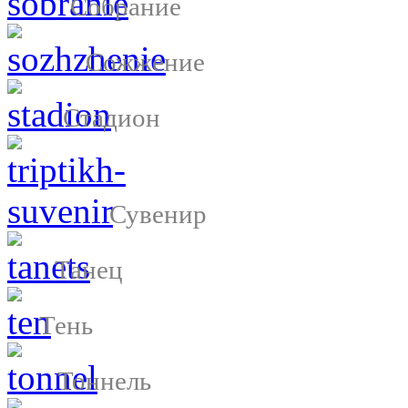
Собрание
Сожжение
Стадион
Сувенир
Танец
Тень
Тоннель