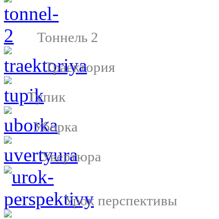
Тоннель 2
Траектория
Тупик
Уборка
Увертюра
Урок перспективы