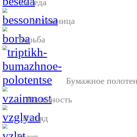
Беседа
Бессонница
Борьба
Бумажное полоте
Взаимность
Взгляд
Взлет