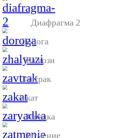
Диафрагма 2
Дорога
Жалюзи
Завтрак
Закат
Зарядка
Затмение