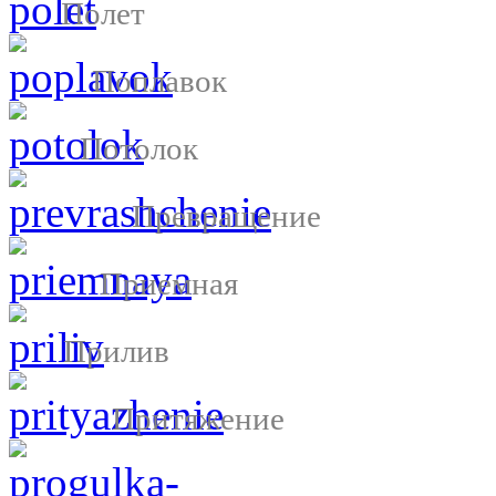
Полет
Поплавок
Потолок
Превращение
Приемная
Прилив
Притяжение