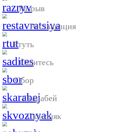
Разрыв
Реставрация
Ртуть
Садитесь
Сбор
Скарабей
Сквозняк