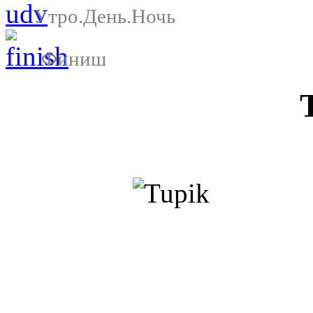
Утро.День.Ночь
Финиш
Т