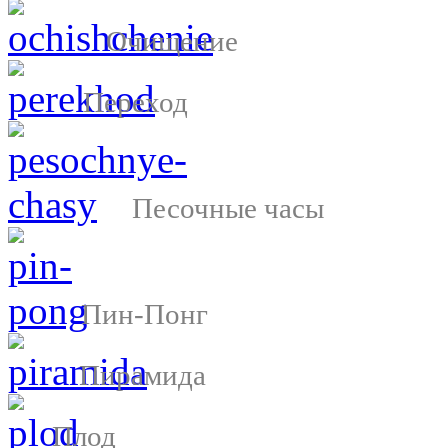
Очищение
Переход
Песочные часы
Пин-Понг
Пирамида
Плод