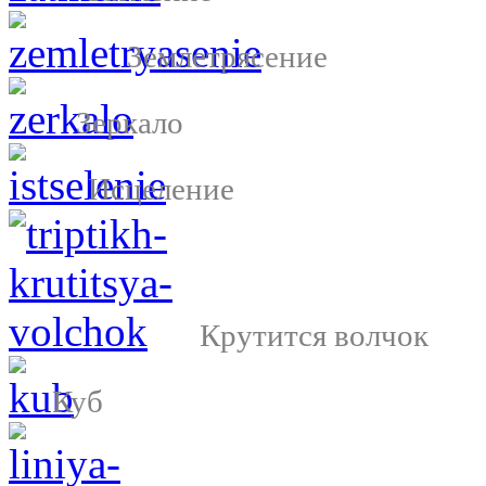
Землетрясение
Зеркало
Исцеление
Крутится волчок
Куб