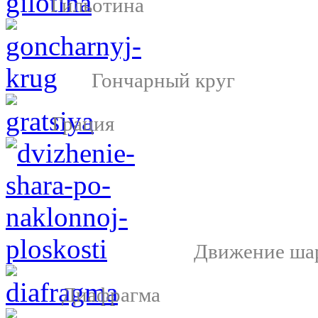
Гильотина
Гончарный круг
Грация
Движение шар
Диафрагма