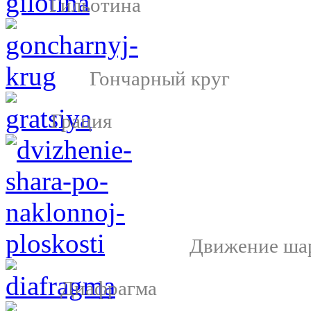
Гильотина
Гончарный круг
Грация
Движение шар
Диафрагма