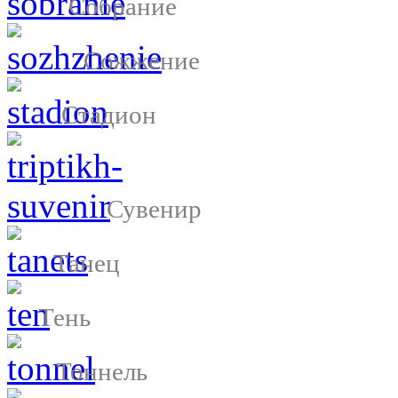
Собрание
Сожжение
Стадион
Сувенир
Танец
Тень
Тоннель