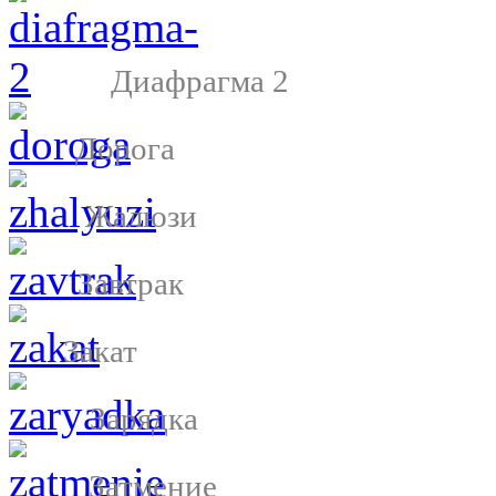
Диафрагма 2
Дорога
Жалюзи
Завтрак
Закат
Зарядка
Затмение