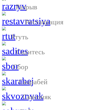
Разрыв
Реставрация
Ртуть
Садитесь
Сбор
Скарабей
Сквозняк