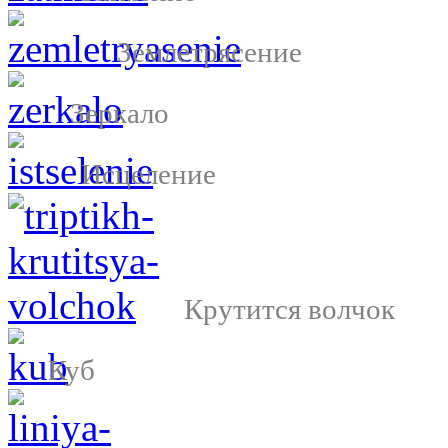
Землетрясение
Зеркало
Исцеление
Крутится волчок
Куб