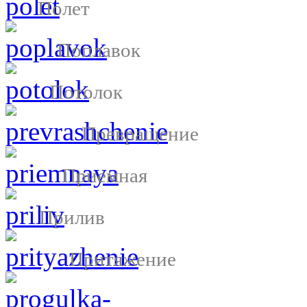
Полет
Поплавок
Потолок
Превращение
Приемная
Прилив
Притяжение