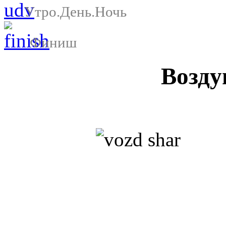
Утро.День.Ночь
Финиш
Возду