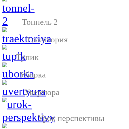
Тоннель 2
Траектория
Тупик
Уборка
Увертюра
Урок перспективы