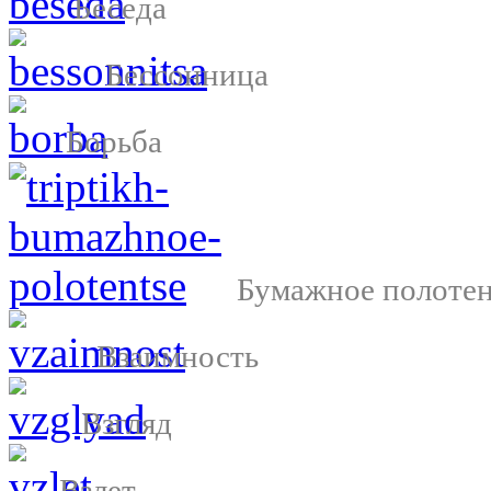
Беседа
Бессонница
Борьба
Бумажное полоте
Взаимность
Взгляд
Взлет