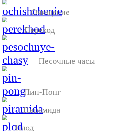
Очищение
Переход
Песочные часы
Пин-Понг
Пирамида
Плод