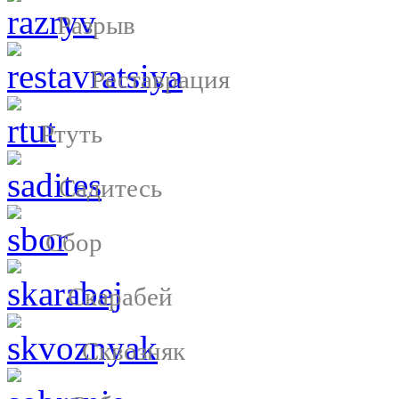
Разрыв
Реставрация
Ртуть
Садитесь
Сбор
Скарабей
Сквозняк