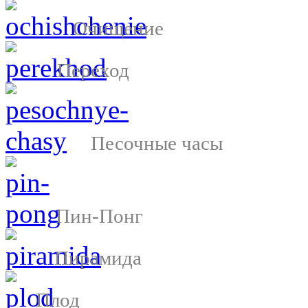
Очищение
Переход
Песочные часы
Пин-Понг
Пирамида
Плод