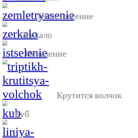
Землетрясение
Зеркало
Исцеление
Крутится волчок
Куб