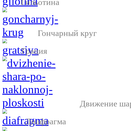
Гильотина
Гончарный круг
Грация
Движение шар
Диафрагма