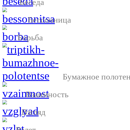
Беседа
Бессонница
Борьба
Бумажное полоте
Взаимность
Взгляд
Взлет