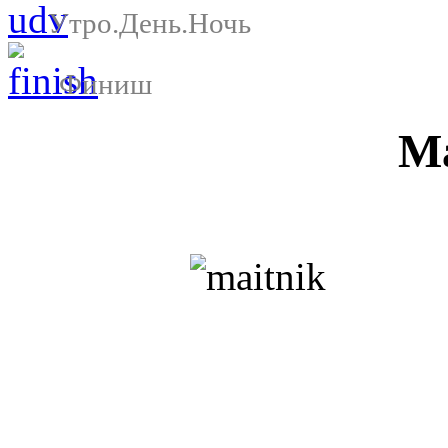
Утро.День.Ночь
Финиш
Ма