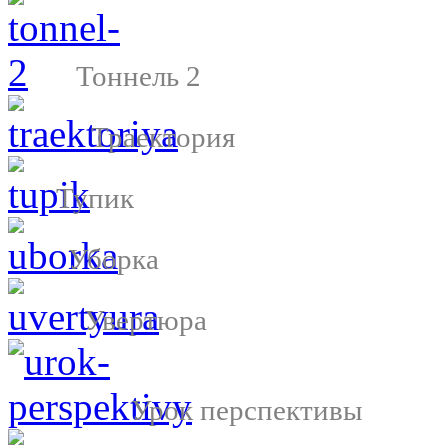
Тоннель 2
Траектория
Тупик
Уборка
Увертюра
Урок перспективы