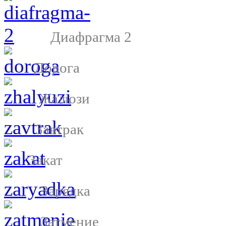
Диафрагма 2
Дорога
Жалюзи
Завтрак
Закат
Зарядка
Затмение