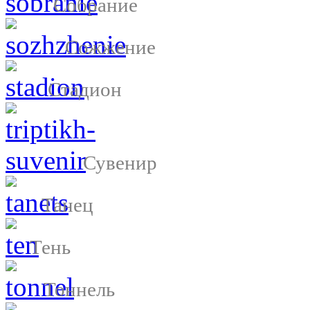
Собрание
Сожжение
Стадион
Сувенир
Танец
Тень
Тоннель