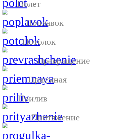
Полет
Поплавок
Потолок
Превращение
Приемная
Прилив
Притяжение