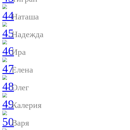
Наташа
Надежда
Ира
Елена
Олег
Калерия
Варя