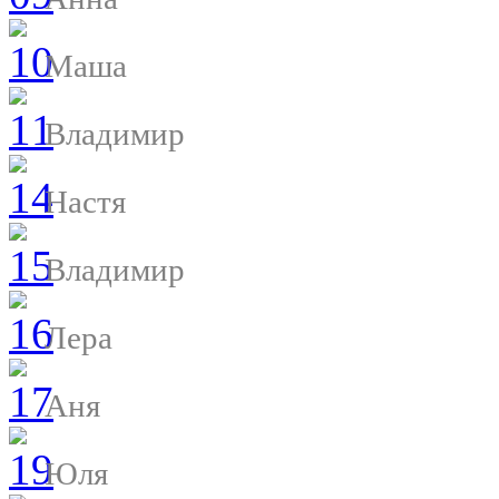
Маша
Владимир
Настя
Владимир
Лера
Аня
Юля