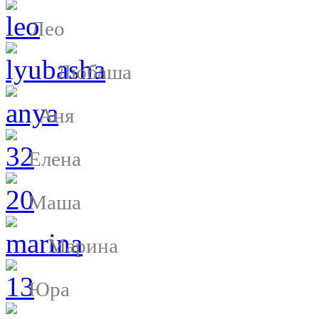
Лео
Любаша
Аня
Елена
Маша
Марина
Юра