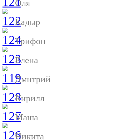
Оля
Кадыр
Трифон
Елена
Дмитрий
Кирилл
Маша
Никита