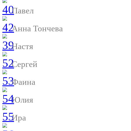
Павел
Анна Тончева
Настя
Сергей
Фаина
Юлия
Ира