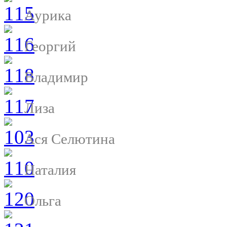
Аурика
Георгий
Владимир
Лиза
Ася Селютина
Наталия
Ольга