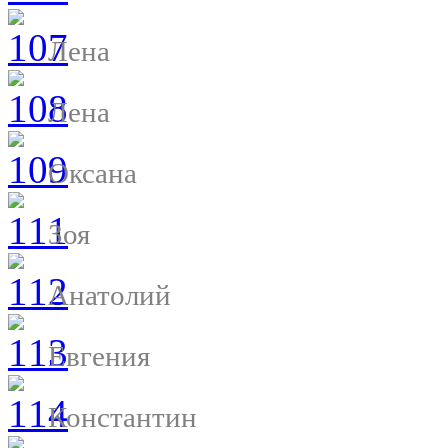
Лена
Лена
Оксана
Зоя
Анатолий
Евгения
Константин