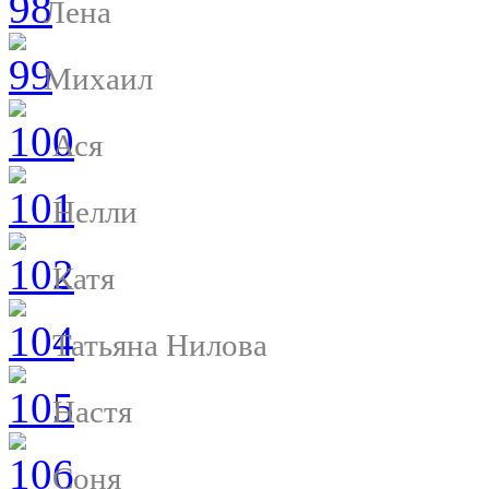
Лена
Михаил
Ася
Нелли
Катя
Татьяна Нилова
Настя
Соня