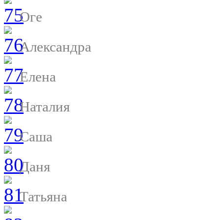
Оге
Александра
Елена
Наталия
Саша
Даня
Татьяна