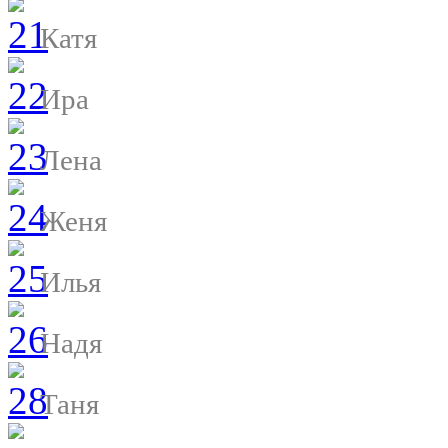
Катя
Ира
Лена
Женя
Илья
Надя
Таня