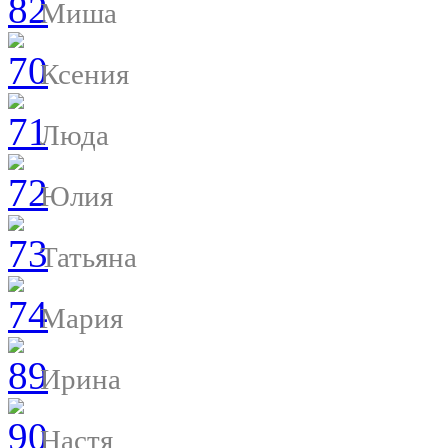
Миша
Ксения
Люда
Юлия
Татьяна
Мария
Ирина
Настя