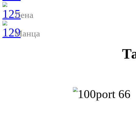
Лена
Манца
Т