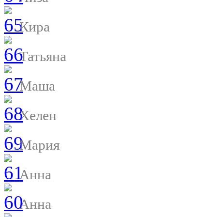
Кира
Татьяна
Маша
Хелен
Мария
Анна
Анна