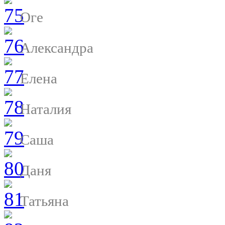
Оге
Александра
Елена
Наталия
Саша
Даня
Татьяна