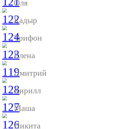
Оля
Кадыр
Трифон
Елена
Дмитрий
Кирилл
Маша
Никита