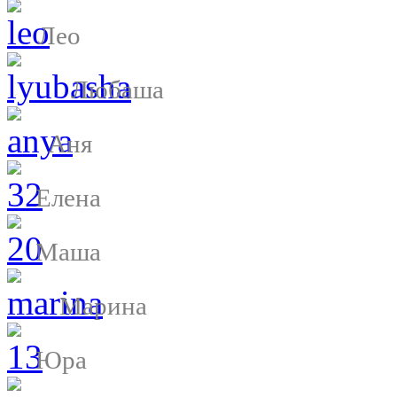
Лео
Любаша
Аня
Елена
Маша
Марина
Юра