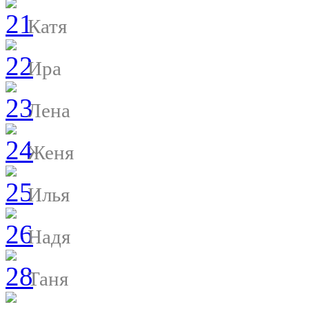
Катя
Ира
Лена
Женя
Илья
Надя
Таня