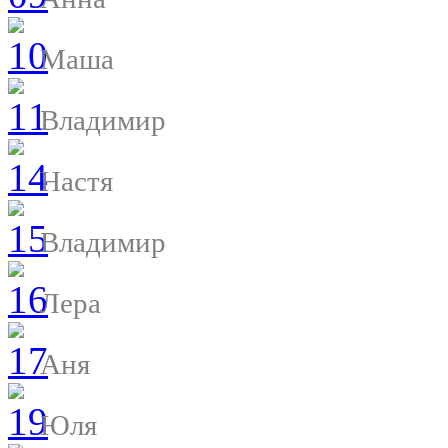
Маша
Владимир
Настя
Владимир
Лера
Аня
Юля