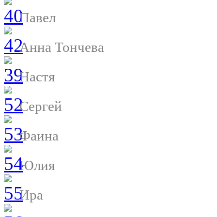
Павел
Анна Тончева
Настя
Сергей
Фаина
Юлия
Ира