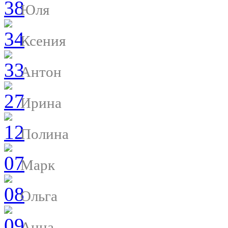
Юля
Ксения
Антон
Ирина
Полина
Марк
Ольга
Анна