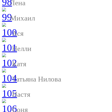
Лена
Михаил
Ася
Нелли
Катя
Татьяна Нилова
Настя
Соня