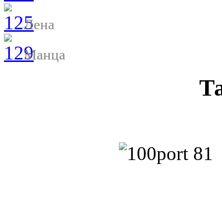
Лена
Манца
Т