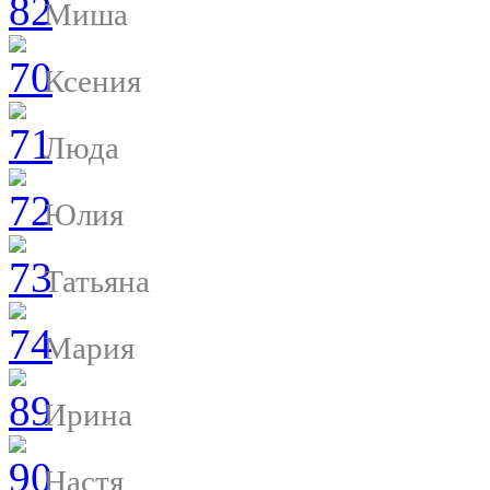
Миша
Ксения
Люда
Юлия
Татьяна
Мария
Ирина
Настя