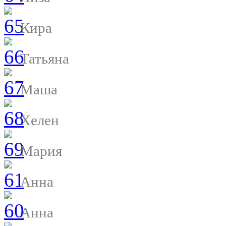
Кира
Татьяна
Маша
Хелен
Мария
Анна
Анна