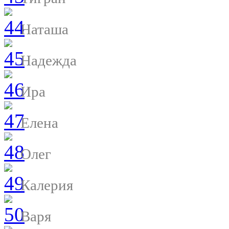
Наташа
Надежда
Ира
Елена
Олег
Калерия
Варя