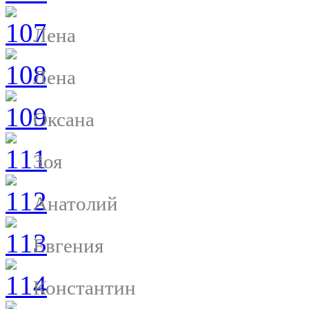
Лена
Лена
Оксана
Зоя
Анатолий
Евгения
Константин