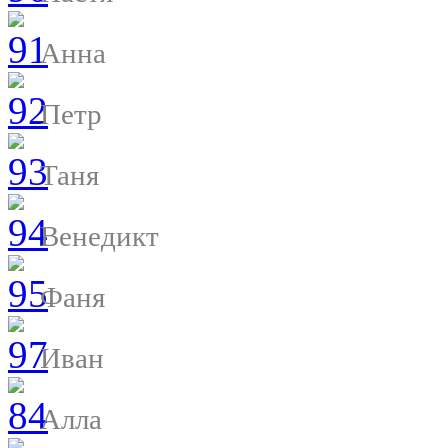
Анна
Петр
Таня
Венедикт
Фаня
Иван
Алла