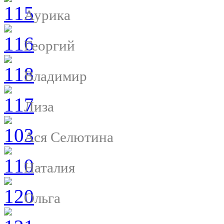
Аурика
Георгий
Владимир
Лиза
Ася Селютина
Наталия
Ольга