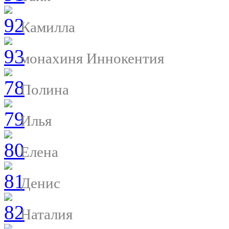
Камилла
монахиня Иннокентия
Полина
Илья
Елена
Денис
Наталия