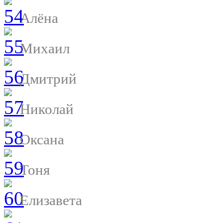
Алёна
Михаил
Дмитрий
Николай
Оксана
Тоня
Елизавета