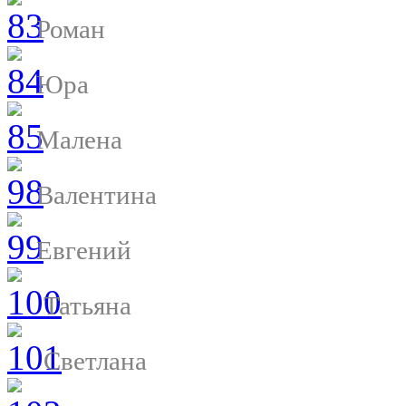
Роман
Юра
Малена
Валентина
Евгений
Татьяна
Светлана