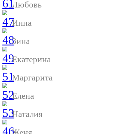
Любовь
Инна
Зина
Екатерина
Маргарита
Елена
Наталия
Женя