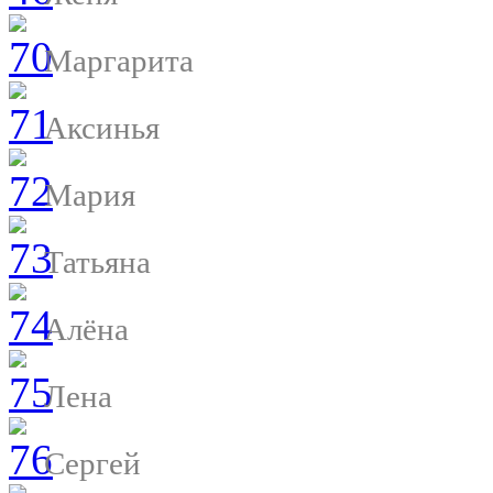
Маргарита
Аксинья
Мария
Татьяна
Алёна
Лена
Сергей