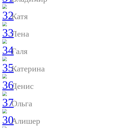
Катя
Лена
Галя
Катерина
Денис
Ольга
Алишер