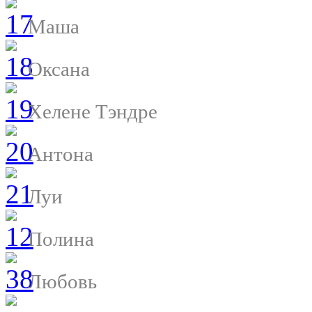
Маша
Оксана
Хелене Тэндре
Антона
Луи
Полина
Любовь