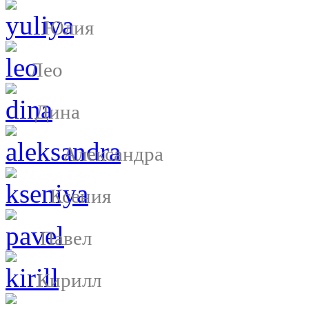
Юлия
Лео
Дина
Александра
Ксения
Павел
Кирилл