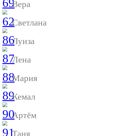
Вера
Светлана
Луиза
Лена
Мария
Кемал
Артём
Таня