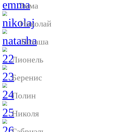
Эмма
Николай
Наташа
Лионель
Беренис
Полин
Николя
Габриэль