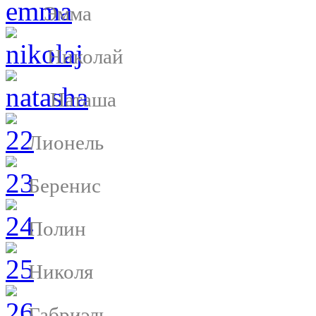
Эмма
Николай
Наташа
Лионель
Беренис
Полин
Николя
Габриэль