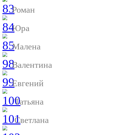
Роман
Юра
Малена
Валентина
Евгений
Татьяна
Светлана