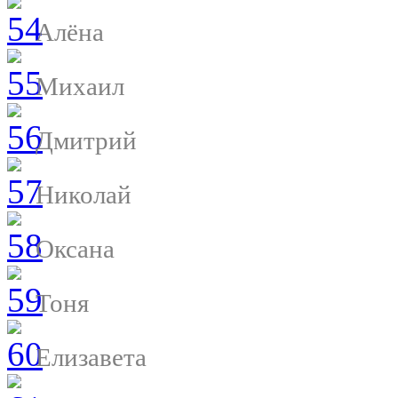
Алёна
Михаил
Дмитрий
Николай
Оксана
Тоня
Елизавета