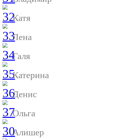
Катя
Лена
Галя
Катерина
Денис
Ольга
Алишер