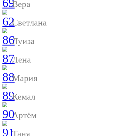
Вера
Светлана
Луиза
Лена
Мария
Кемал
Артём
Таня