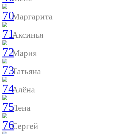
Маргарита
Аксинья
Мария
Татьяна
Алёна
Лена
Сергей