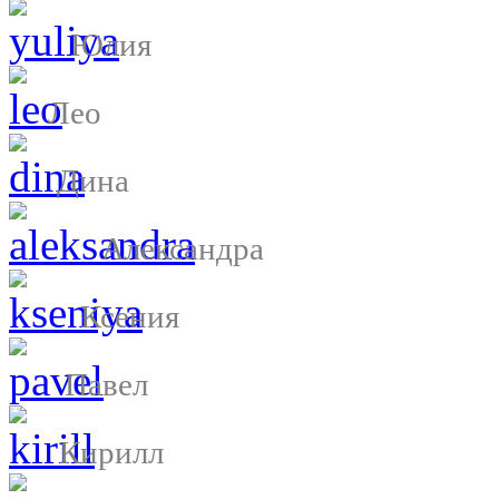
Юлия
Лео
Дина
Александра
Ксения
Павел
Кирилл