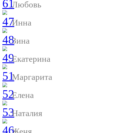
Любовь
Инна
Зина
Екатерина
Маргарита
Елена
Наталия
Женя