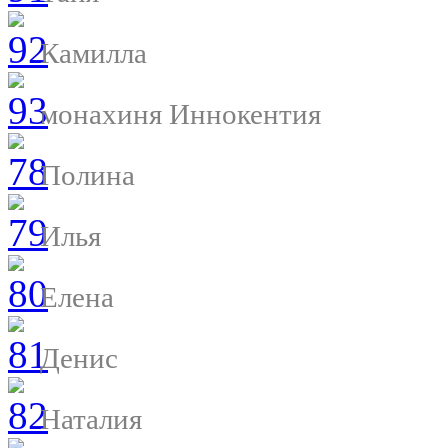
Камилла
монахиня Иннокентия
Полина
Илья
Елена
Денис
Наталия