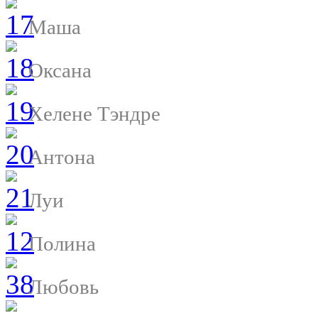
Маша
Оксана
Хелене Тэндре
Антона
Луи
Полина
Любовь