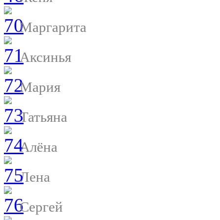
Маргарита
Аксинья
Мария
Татьяна
Алёна
Лена
Сергей