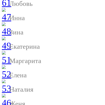
Любовь
Инна
Зина
Екатерина
Маргарита
Елена
Наталия
Женя