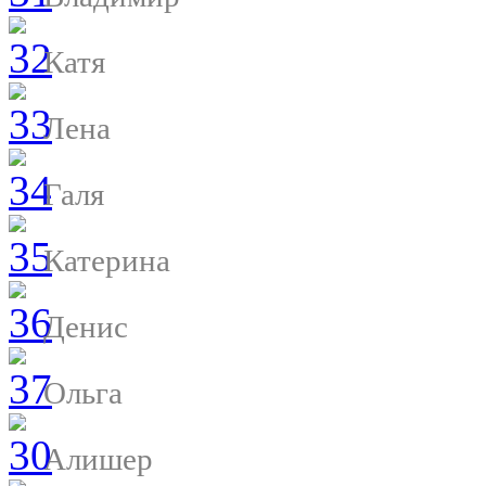
Катя
Лена
Галя
Катерина
Денис
Ольга
Алишер