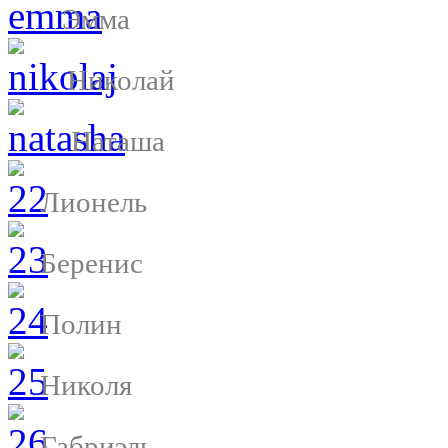
Эмма
Николай
Наташа
Лионель
Беренис
Полин
Николя
Габриэль