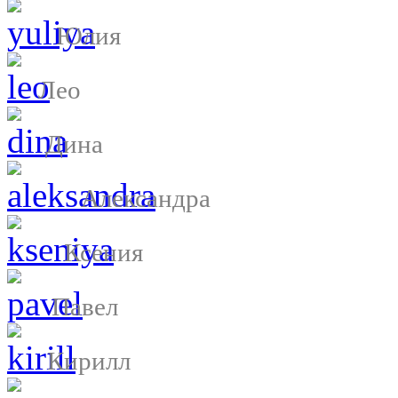
Юлия
Лео
Дина
Александра
Ксения
Павел
Кирилл