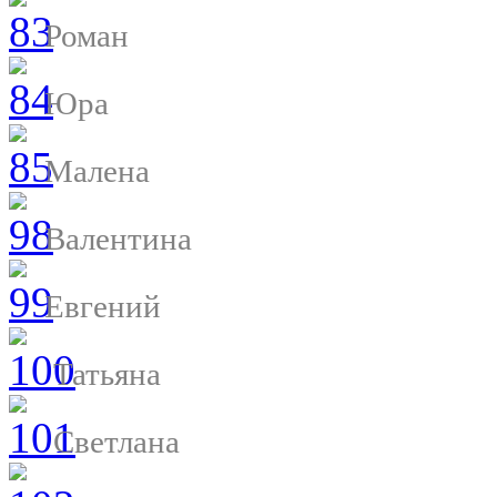
Роман
Юра
Малена
Валентина
Евгений
Татьяна
Светлана