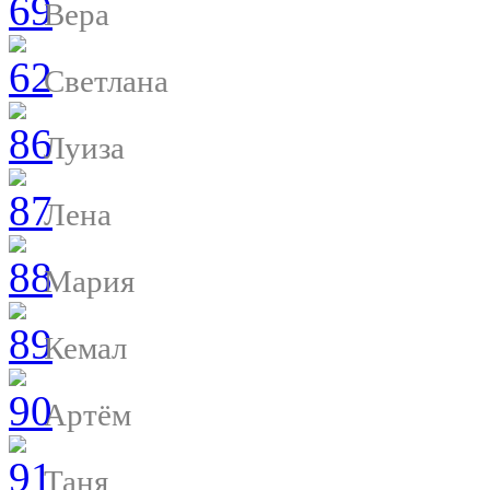
Вера
Светлана
Луиза
Лена
Мария
Кемал
Артём
Таня