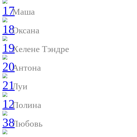
Маша
Оксана
Хелене Тэндре
Антона
Луи
Полина
Любовь