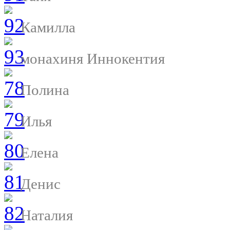
Камилла
монахиня Иннокентия
Полина
Илья
Елена
Денис
Наталия