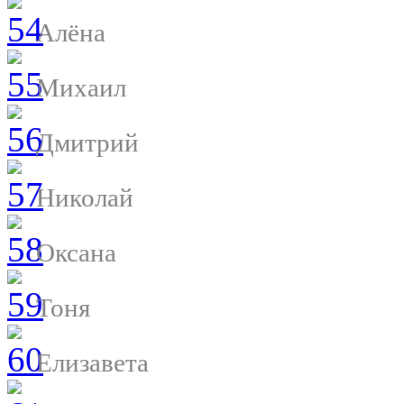
Алёна
Михаил
Дмитрий
Николай
Оксана
Тоня
Елизавета