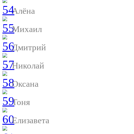
Алёна
Михаил
Дмитрий
Николай
Оксана
Тоня
Елизавета