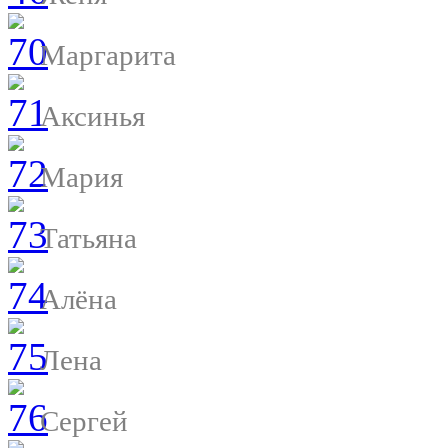
Маргарита
Аксинья
Мария
Татьяна
Алёна
Лена
Сергей