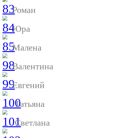
Роман
Юра
Малена
Валентина
Евгений
Татьяна
Светлана