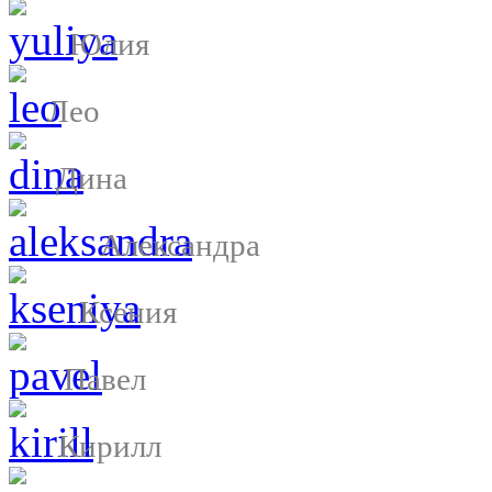
Юлия
Лео
Дина
Александра
Ксения
Павел
Кирилл