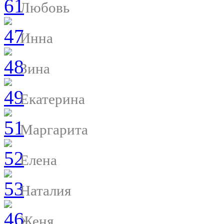
Любовь
Инна
Зина
Екатерина
Маргарита
Елена
Наталия
Женя