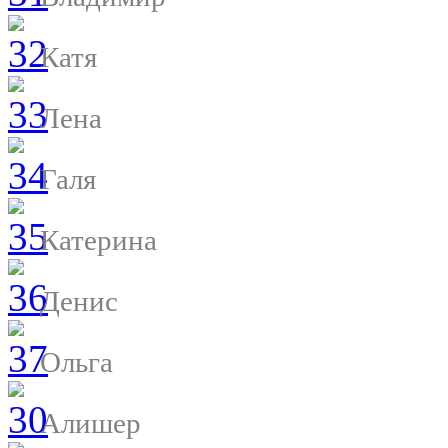
Катя
Лена
Галя
Катерина
Денис
Ольга
Алишер