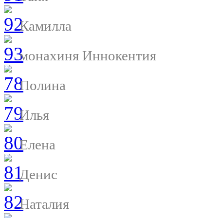
Камилла
монахиня Иннокентия
Полина
Илья
Елена
Денис
Наталия