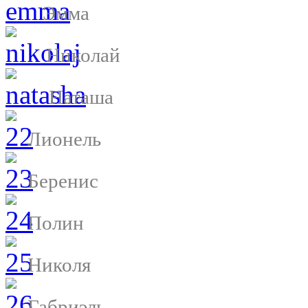
Эмма
Николай
Наташа
Лионель
Беренис
Полин
Николя
Габриэль