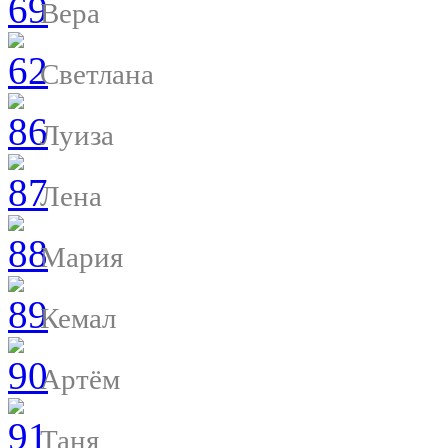
Вера
Светлана
Луиза
Лена
Мария
Кемал
Артём
Таня