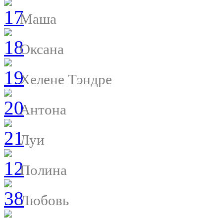
Маша
Оксана
Хелене Тэндре
Антона
Луи
Полина
Любовь