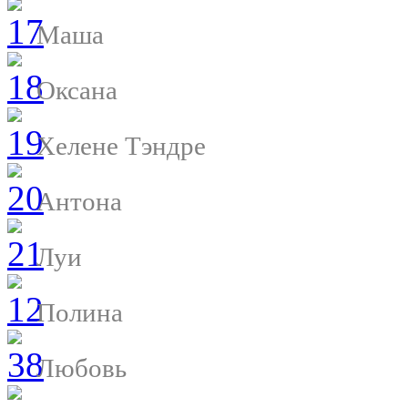
Маша
Оксана
Хелене Тэндре
Антона
Луи
Полина
Любовь