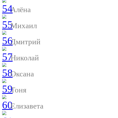
Алёна
Михаил
Дмитрий
Николай
Оксана
Тоня
Елизавета