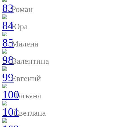
Роман
Юра
Малена
Валентина
Евгений
Татьяна
Светлана