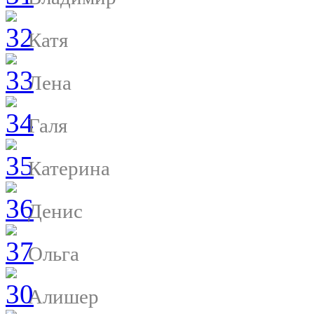
Катя
Лена
Галя
Катерина
Денис
Ольга
Алишер