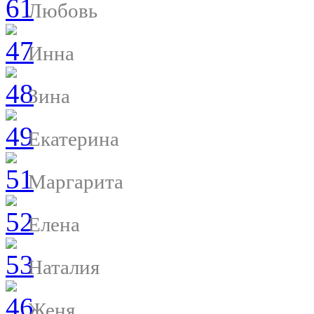
Любовь
Инна
Зина
Екатерина
Маргарита
Елена
Наталия
Женя