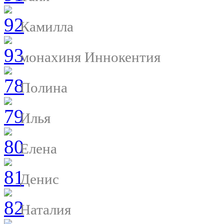
Камилла
монахиня Иннокентия
Полина
Илья
Елена
Денис
Наталия