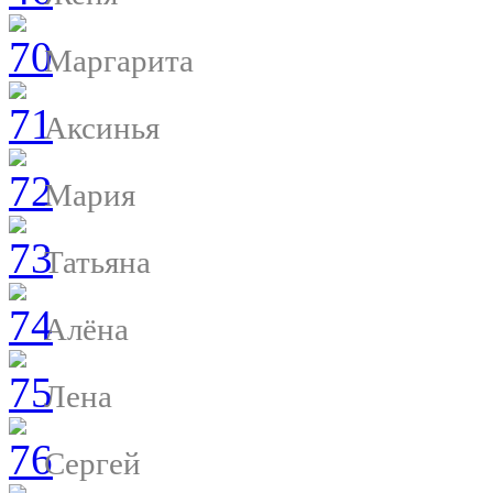
Маргарита
Аксинья
Мария
Татьяна
Алёна
Лена
Сергей