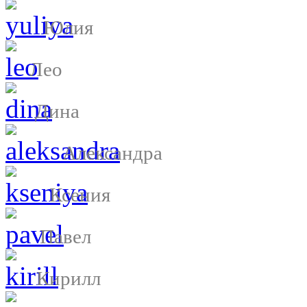
Юлия
Лео
Дина
Александра
Ксения
Павел
Кирилл