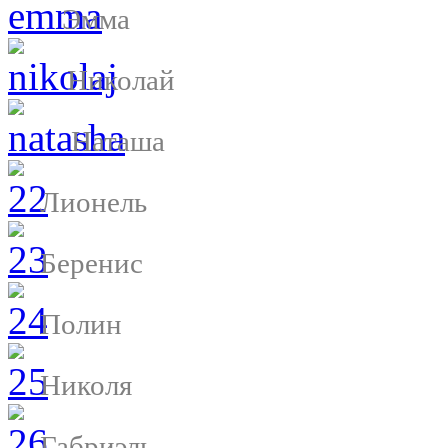
Эмма
Николай
Наташа
Лионель
Беренис
Полин
Николя
Габриэль