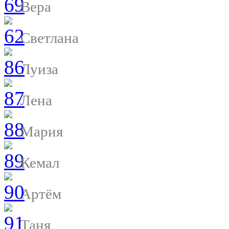
Вера
Светлана
Луиза
Лена
Мария
Кемал
Артём
Таня