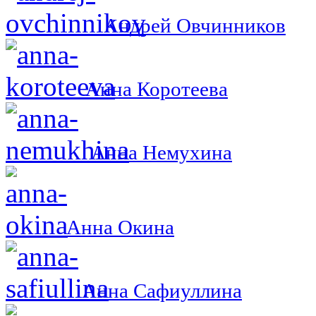
Андрей Овчинников
Анна Коротеева
Анна Немухина
Анна Окина
Анна Сафиуллина