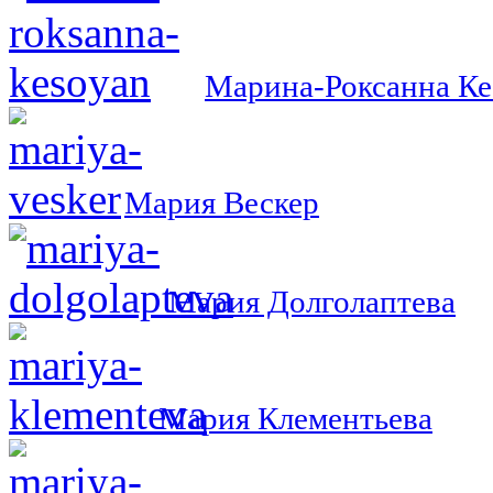
Марина-Роксанна Ке
Мария Вескер
Мария Долголаптева
Мария Клементьева