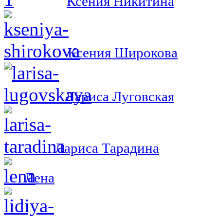
Ксения Никитина
Ксения Широкова
Лариса Луговская
Лариса Тарадина
Лена