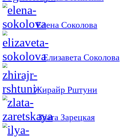
Елена Соколова
Елизавета Соколова
Жирайр Рштуни
Злата Зарецкая