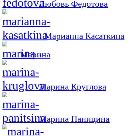
Любовь Федотова
Марианна Касаткина
Марина
Марина Круглова
Марина Паницина