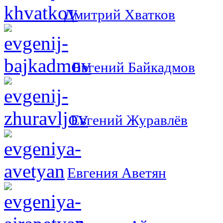
Дмитрий Хватков
Евгений Байкадмов
Евгений Журавлёв
Евгения Аветян