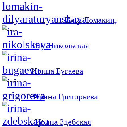
Илья Ломакин,
Ира Никольская
Ирина Бугаева
Ирина Григорьева
Ирина Здебская