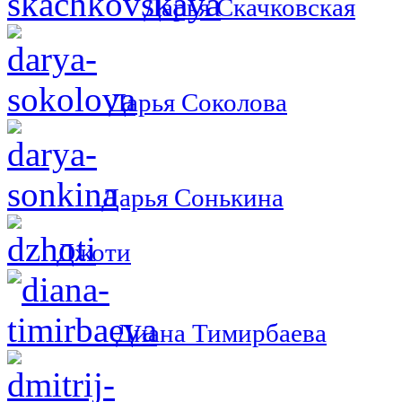
Дарья Скачковская
Дарья Соколова
Дарья Сонькина
Джоти
Диана Тимирбаева