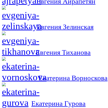
Евгения Айрапетян
Евгения Зелинская
Евгения Тиханова
Екатерина Ворноскова
Екатерина Гурова