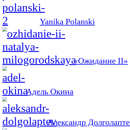
Yanika Polanski
«Ожидание II»
Адель Окина
Александр Долголапте