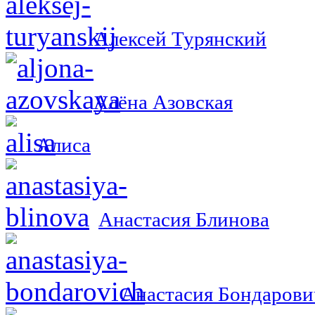
Алексей Турянский
Алёна Азовская
Алиса
Анастасия Блинова
Анастасия Бондарови