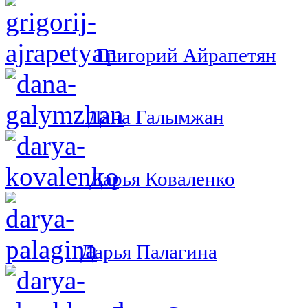
Григорий Айрапетян
Дана Галымжан
Дарья Коваленко
Дарья Палагина