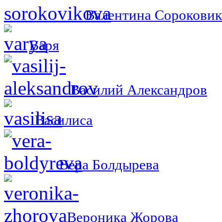
Валентина Сороковик
Варя
Василий Александров
Василиса
Вера Болдырева
Вероника Жорова