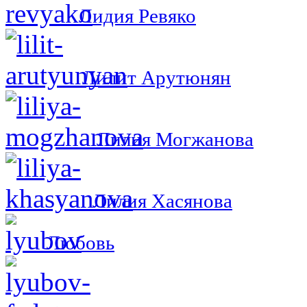
Лидия Ревяко
Лилит Арутюнян
Лилия Могжанова
Лилия Хасянова
Любовь