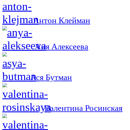
Антон Клейман
Аня Алексеева
Ася Бутман
Валентина Росинская