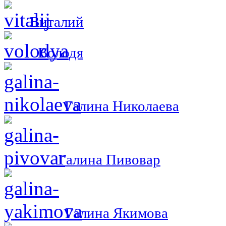
Виталий
Володя
Галина Николаева
Галина Пивовар
Галина Якимова