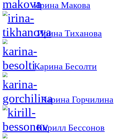
Ирина Макова
Ирина Тиханова
Карина Бесолти
Карина Горчилина
Кирилл Бессонов