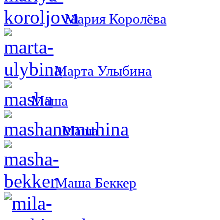
Мария Королёва
Марта Улыбина
Маша
Маша
Маша Беккер