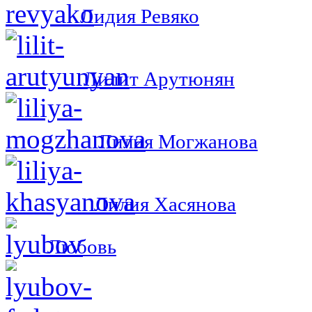
Лидия Ревяко
Лилит Арутюнян
Лилия Могжанова
Лилия Хасянова
Любовь