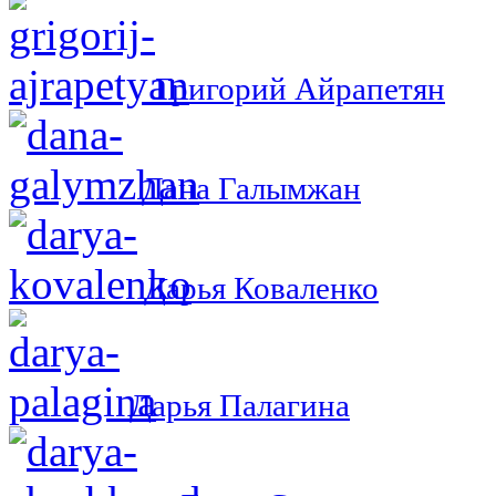
Григорий Айрапетян
Дана Галымжан
Дарья Коваленко
Дарья Палагина