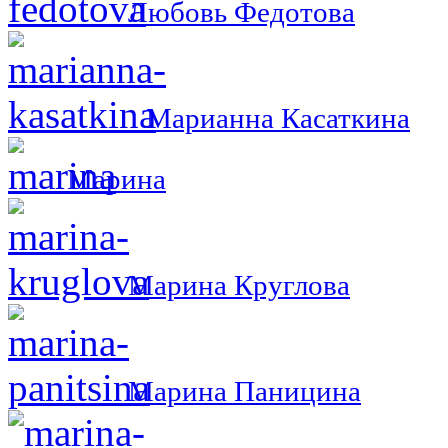
Любовь Федотова
Марианна Касаткина
Марина
Марина Круглова
Марина Паницина