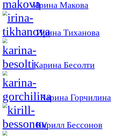
Ирина Макова
Ирина Тиханова
Карина Бесолти
Карина Горчилина
Кирилл Бессонов