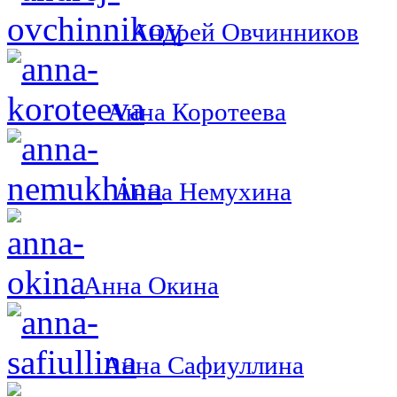
Андрей Овчинников
Анна Коротеева
Анна Немухина
Анна Окина
Анна Сафиуллина