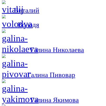
Виталий
Володя
Галина Николаева
Галина Пивовар
Галина Якимова