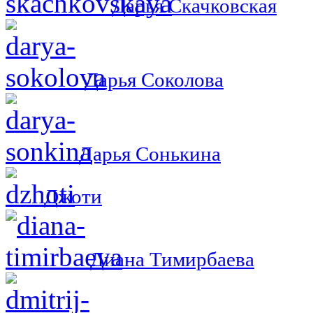
Дарья Скачковская
Дарья Соколова
Дарья Сонькина
Джоти
Диана Тимирбаева