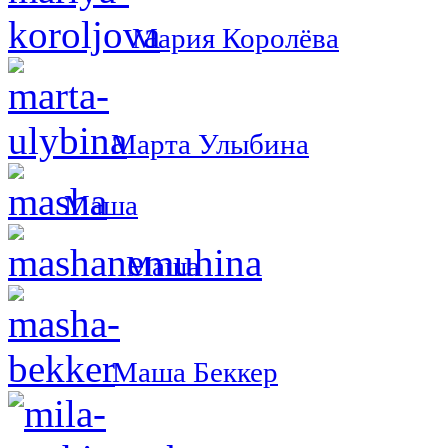
Мария Королёва
Марта Улыбина
Маша
Маша
Маша Беккер