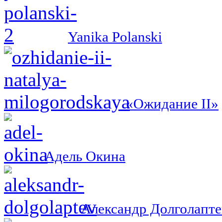
Yanika Polanski
«Ожидание II»
Адель Окина
Александр Долголапте