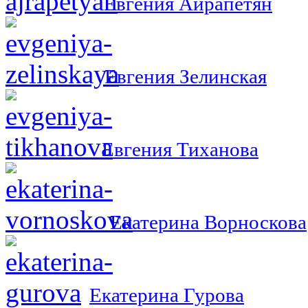
Евгения Айрапетян
Евгения Зелинская
Евгения Тиханова
Екатерина Ворноскова
Екатерина Гурова