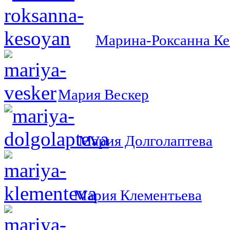
Марина-Роксанна Ке
Мария Вескер
Мария Долголаптева
Мария Клементьева