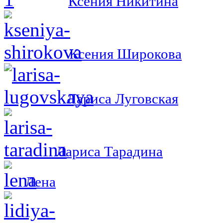
Ксения Никитина
Ксения Широкова
Лариса Луговская
Лариса Тарадина
Лена