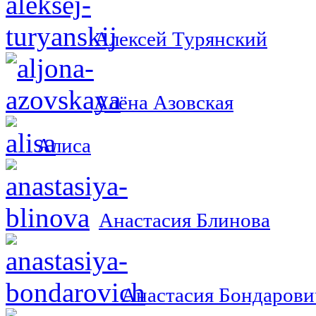
Алексей Турянский
Алёна Азовская
Алиса
Анастасия Блинова
Анастасия Бондарови