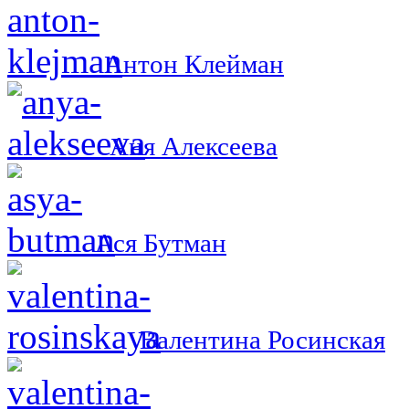
Антон Клейман
Аня Алексеева
Ася Бутман
Валентина Росинская