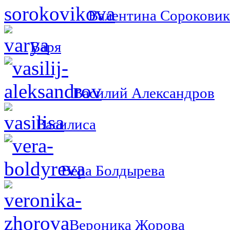
Валентина Сороковик
Варя
Василий Александров
Василиса
Вера Болдырева
Вероника Жорова