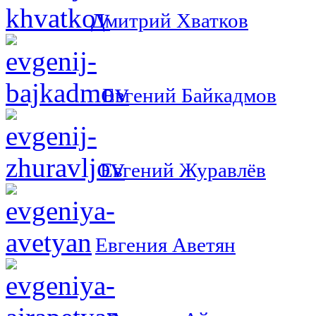
Дмитрий Хватков
Евгений Байкадмов
Евгений Журавлёв
Евгения Аветян