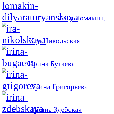
Илья Ломакин,
Ира Никольская
Ирина Бугаева
Ирина Григорьева
Ирина Здебская