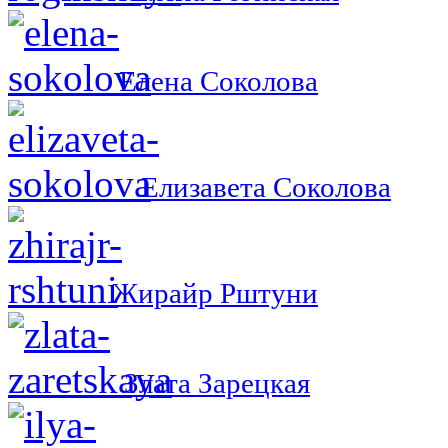
Елена Соколова
Елизавета Соколова
Жирайр Рштуни
Злата Зарецкая